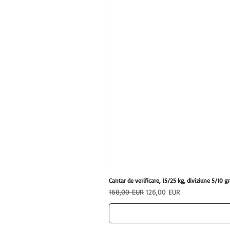
Cantar de verificare, 15/25 kg, diviziune 5/1
Preț normal
Preț redus
168,00 EUR
126,00 EUR