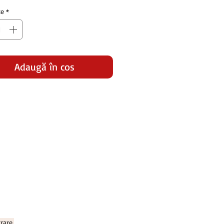
te
*
Adaugă în coș
rare.