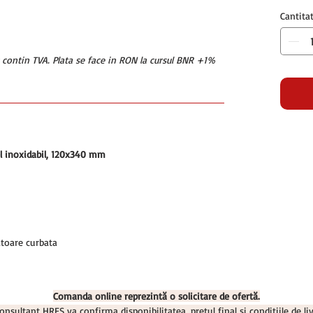
Cantita
u contin TVA. Plata se face in RON la cursul BNR +1%
tel inoxidabil, 120x340 mm
toare curbata
Comanda online reprezintă o solicitare de ofertă.
onsultant HRFS va confirma disponibilitatea, prețul final și condițiile de liv