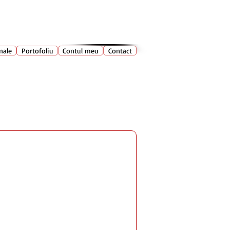
028 400
🔍
Caută produse
nale
Portofoliu
Contul meu
Contact