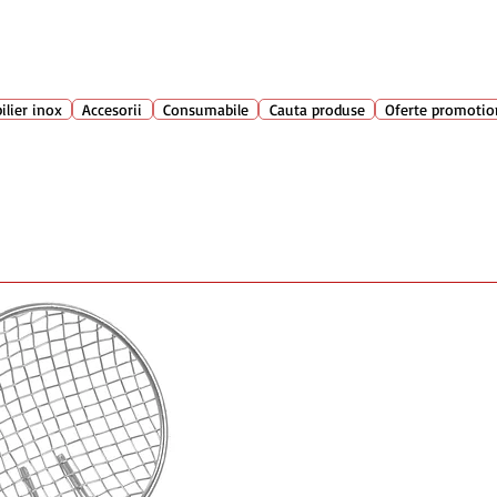
Suport clienti
+40 762 
atarie
ilier inox
Accesorii
Consumabile
Cauta produse
Oferte promotio