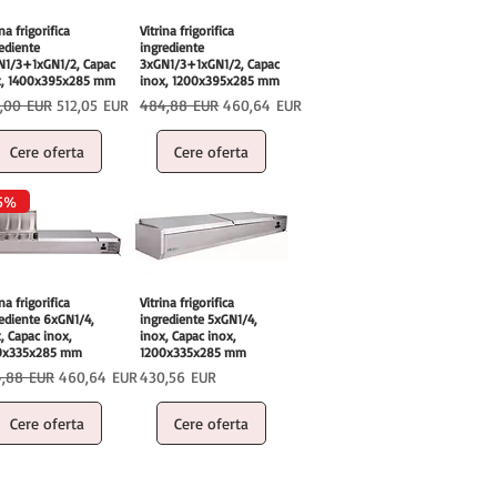
ina frigorifica
Vitrina frigorifica
ediente
ingrediente
N1/3+1xGN1/2, Capac
3xGN1/3+1xGN1/2, Capac
x, 1400x395x285 mm
inox, 1200x395x285 mm
ț normal
Preț redus
Preț normal
Preț redus
,00 EUR
512,05 EUR
484,88 EUR
460,64 EUR
Cere oferta
Cere oferta
5%
ina frigorifica
Vitrina frigorifica
ediente 6xGN1/4,
ingrediente 5xGN1/4,
, Capac inox,
inox, Capac inox,
0x335x285 mm
1200x335x285 mm
ț normal
Preț redus
Preț
,88 EUR
460,64 EUR
430,56 EUR
Cere oferta
Cere oferta