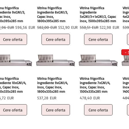
ina frigorifica
Vitrina frigorifica
Vitrina frigorifica
Vitr
rediente 9xGN1/3,
ingrediente 8xGN1/3,
ingrediente
ingr
ac inox,
Capac inox,
5xGN1/3+1xGN1/2, Capac
4xG
00x395x285 mm
1800x395x285 mm
inox, 1500x395x285 mm
ino
ț normal
Preț redus
Preț normal
Preț redus
Preț normal
Preț redus
Pre
7,96 EUR
596,56 EUR
582,00 EUR
552,90 EUR
550,51 EUR
522,98 EUR
539
Cere oferta
Cere oferta
Cere oferta
- 
ina frigorifica
Vitrina frigorifica
Vitrina frigorifica
Vitr
rediente 10xGN1/4,
ingrediente 9xGN1/4,
ingrediente 7xGN1/4,
ingr
x, Capac inox,
inox, Capac inox,
inox, Capac inox,
inox
0x335x285 mm
1800x335x285 mm
1500x335x285 mm
140
ț
Preț
Preț
Pre
6,72 EUR
537,28 EUR
478,40 EUR
484
Cere oferta
Cere oferta
Cere oferta