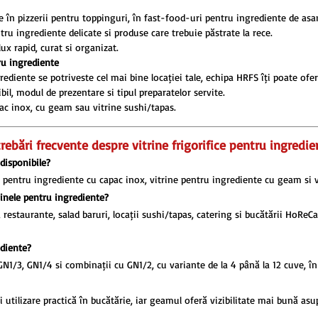
le în pizzerii pentru toppinguri, în fast-food-uri pentru ingrediente de asa
tru ingrediente delicate și produse care trebuie păstrate la rece.
ux rapid, curat și organizat.
ru ingrediente
ngrediente se potrivește cel mai bine locației tale, echipa HRFS îți poate o
bil, modul de prezentare și tipul preparatelor servite.
ac inox, cu geam sau vitrine sushi/tapas.
trebări frecvente despre vitrine frigorifice pentru ingredie
 disponibile?
e pentru ingrediente cu capac inox, vitrine pentru ingrediente cu geam și 
trinele pentru ingrediente?
, restaurante, salad baruri, locații sushi/tapas, catering și bucătării HoReC
ediente?
GN1/3, GN1/4 și combinații cu GN1/2, cu variante de la 4 până la 12 cuve, î
i utilizare practică în bucătărie, iar geamul oferă vizibilitate mai bună asu