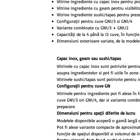
1500x335x285/557 mm
Vitrine ingrediente cu capac inox pentru prot
Vitrine ingrediente cu geam pentru vizibilit
1500x335x440 mm
Vitrine ingrediente sushi/tapas pentru preze
1500x380x435 mm
Configurații pentru cuve GN1/3 și GN1/4
1500x395x230/435 mm
Variante combinate cu GN1/3 + GN1/2
1500x395x281 mm
Capacități de la 4 până la 12 cuve, în funcți
1500x395x285/617 mm
Dimensiuni exterioare variate, de la mode
1500x395x440 mm
1500x415x300 mm
Capac inox, geam sau sushi/tapas
1500x415x330 mm
1529x420x296 mm
Vitrinele cu capac inox sunt potrivite pentr
asupra ingredientelor și pot fi utile în zon
1605x395x430 mm
Vitrinele sushi/tapas sunt potrivite pentru
1800x330x400mm
Configurații pentru cuve GN
1800x330x435 mm
Vitrinele pentru ingrediente pot fi alese în 
1800x335x281 mm
cuve GN1/3 ori GN1/4, dar și variante combin
1800x335x285/557 mm
preparare.
1800x335x440 mm
Dimensiuni pentru spații diferite de lucru
1800x380x435 mm
Modelele disponibile acoperă o gamă largă de
1800x395x230/435 mm
Pot fi alese variante compacte de aproxim
1800x395x281 mm
funcție de spațiul disponibil și volumul de i
1800x395x285/617 mm