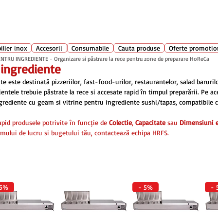
Suport clienti
+40 762 
atarie
ilier inox
Accesorii
Consumabile
Cauta produse
Oferte promotio
NTRU INGREDIENTE - Organizare și păstrare la rece pentru zone de preparare HoReCa
u ingrediente
 este destinată pizzeriilor, fast-food-urilor, restaurantelor, salad barurilor
entele trebuie păstrate la rece și accesate rapid în timpul preparării. Pe a
grediente cu geam și vitrine pentru ingrediente sushi/tapas, compatibile c
rapid produsele potrivite în funcție de
Colectie
,
Capacitate
sau
Dimensiuni e
mului de lucru și bugetului tău, contactează echipa HRFS.
 5%
- 5%
- 