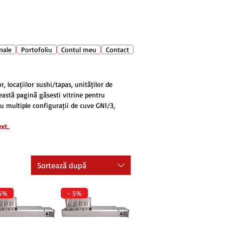
028 400
🔍
Caută produse
nale
Portofoliu
Contul meu
Contact
, locațiilor sushi/tapas, unităților de
ceastă pagină găsești vitrine pentru
u multiple configurații de cuve GN1/3,
xt.
.
Sortează după
5%
- 5%