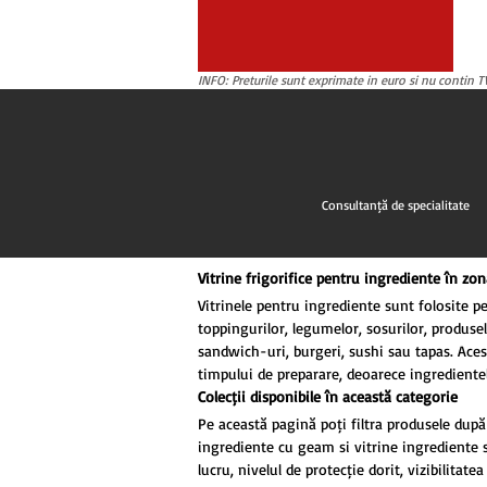
6x GN1/3
1200x415x300 mm
6x GN1/4
1200x415x330 mm
7x GN1/3
1300x335x440 mm
INFO: Preturile sunt exprimate in euro si nu contin TV
7x GN1/4
1300x395x440 mm
8x GN1/3
1352x420x265 mm
8x GN1/4
1400x330x435 mm
9x GN1/3
1400x335x230/435 mm
9x GN1/4
1400x335x281 mm
Consultanță de specialitate
1400x335x285/557 mm
1400x335x440 mm
1400x380x435 mm
Vitrine frigorifice pentru ingrediente în zo
1400x395x230/435 mm
Vitrinele pentru ingrediente sunt folosite p
1400x395x281 mm
toppingurilor, legumelor, sosurilor, produselo
1400x395x285/617 mm
sandwich-uri, burgeri, sushi sau tapas. Aces
1400x395x440 mm
timpului de preparare, deoarece ingredientel
1405x395x430 mm
Colecții disponibile în această categorie
1500x330x435 mm
Pe această pagină poți filtra produsele după 
1500x335x230/435 mm
ingrediente cu geam și vitrine ingrediente 
1500x335x281 mm
lucru, nivelul de protecție dorit, vizibilitate