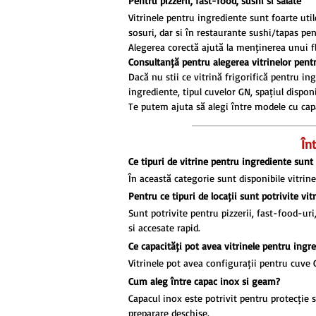
Pentru pizzerii, fast-food, sushi și salate
1800x395x440 mm
Vitrinele pentru ingrediente sunt foarte uti
1800x415x300 mm
sosuri, dar și în restaurante sushi/tapas pen
1800x415x330 mm
Alegerea corectă ajută la menținerea unui fl
1800x420x296 mm
Consultanță pentru alegerea vitrinelor pent
2000x330x435 mm
Dacă nu știi ce vitrină frigorifică pentru i
ingrediente, tipul cuvelor GN, spațiul disponi
2000x335x230/435 mm
Te putem ajuta să alegi între modele cu cap
2000x335x281 mm
2000x335x285/557 mm
2000x335x440 mm
În
2000x380x435 mm
Ce tipuri de vitrine pentru ingrediente sunt
2000x395x230/435 mm
În această categorie sunt disponibile vitrin
2000x395x281 mm
Pentru ce tipuri de locații sunt potrivite vi
2000x395x285/617 mm
Sunt potrivite pentru pizzerii, fast-food-uri
2000x395x440 mm
și accesate rapid.
2000x415x300 mm
Ce capacități pot avea vitrinele pentru ingr
2000x415x330 mm
Vitrinele pot avea configurații pentru cuve 
2006x395x430 mm
Cum aleg între capac inox și geam?
2200x335x440 mm
Capacul inox este potrivit pentru protecție ș
2200x395x440 mm
preparare deschise.