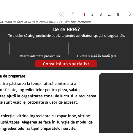
1
2
3
...
8
A. Plata se face in RON la cursul BNR +1%, din ziua facturarii.
De ce HRFS?
Te ajutăm să alegi produsele potrivite pentru activitatea, spațiul și bugetul tău.
Ofertă adaptată proiectului
Livrare sigură în toată țara
Consultă un specialist
na de preparare
entru păstrarea la temperatură controlată a
r feliate, ingredientelor pentru pizza, salate,
tea ajută la organizarea zonei de lucru și la reducerea
e sunt vizibile, ordonate și ușor de accesat.
colecție: vitrine ingrediente cu capac inox, vitrine
sushi/tapas. Alegerea se face în funcție de modul de
a ingredientelor și tipul preparatelor servite.