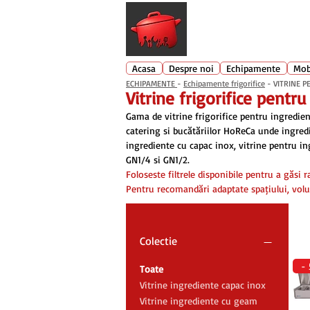
Echipamente profesionale buc
Acasa
Despre noi
Echipamente
Mob
ECHIPAMENTE
-
Echipamente frigorifice
- VITRINE PE
Vitrine frigorifice pentr
Gama de vitrine frigorifice pentru ingrediente
catering și bucătăriilor HoReCa unde ingredi
ingrediente cu capac inox, vitrine pentru in
GN1/4 și GN1/2.
Folosește filtrele disponibile pentru a găsi 
Pentru recomandări adaptate spațiului, volu
Colectie
-
Toate
Vitrine ingrediente capac inox
Vitrine ingrediente cu geam