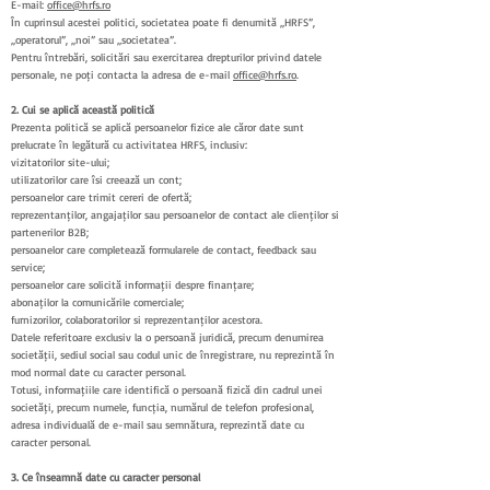
E-mail:
office@hrfs.ro
În cuprinsul acestei politici, societatea poate fi denumită „HRFS”,
„operatorul”, „noi” sau „societatea”.
Pentru întrebări, solicitări sau exercitarea drepturilor privind datele
personale, ne poți contacta la adresa de e-mail
office@hrfs.ro
.
2. Cui se aplică această politică
Prezenta politică se aplică persoanelor fizice ale căror date sunt
prelucrate în legătură cu activitatea HRFS, inclusiv:
vizitatorilor site-ului;
utilizatorilor care își creează un cont;
persoanelor care trimit cereri de ofertă;
reprezentanților, angajaților sau persoanelor de contact ale clienților și
partenerilor B2B;
persoanelor care completează formularele de contact, feedback sau
service;
persoanelor care solicită informații despre finanțare;
abonaților la comunicările comerciale;
furnizorilor, colaboratorilor și reprezentanților acestora.
Datele referitoare exclusiv la o persoană juridică, precum denumirea
societății, sediul social sau codul unic de înregistrare, nu reprezintă în
mod normal date cu caracter personal.
Totuși, informațiile care identifică o persoană fizică din cadrul unei
societăți, precum numele, funcția, numărul de telefon profesional,
adresa individuală de e-mail sau semnătura, reprezintă date cu
caracter personal.
3. Ce înseamnă date cu caracter personal