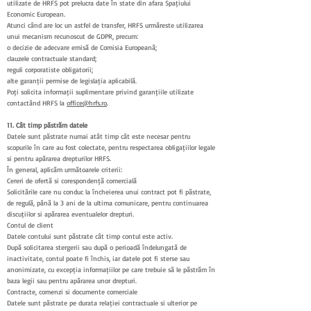
utilizate de HRFS pot prelucra date în state din afara Spațiului
Economic European.
Atunci când are loc un astfel de transfer, HRFS urmărește utilizarea
unui mecanism recunoscut de GDPR, precum:
o decizie de adecvare emisă de Comisia Europeană;
clauzele contractuale standard;
reguli corporatiste obligatorii;
alte garanții permise de legislația aplicabilă.
Poți solicita informații suplimentare privind garanțiile utilizate
contactând HRFS la
office@hrfs.ro
.
11. Cât timp păstrăm datele
Datele sunt păstrate numai atât timp cât este necesar pentru
scopurile în care au fost colectate, pentru respectarea obligațiilor legale
și pentru apărarea drepturilor HRFS.
În general, aplicăm următoarele criterii:
Cereri de ofertă și corespondență comercială
Solicitările care nu conduc la încheierea unui contract pot fi păstrate,
de regulă, până la 3 ani de la ultima comunicare, pentru continuarea
discuțiilor și apărarea eventualelor drepturi.
Contul de client
Datele contului sunt păstrate cât timp contul este activ.
După solicitarea ștergerii sau după o perioadă îndelungată de
inactivitate, contul poate fi închis, iar datele pot fi șterse sau
anonimizate, cu excepția informațiilor pe care trebuie să le păstrăm în
baza legii sau pentru apărarea unor drepturi.
Contracte, comenzi și documente comerciale
Datele sunt păstrate pe durata relației contractuale și ulterior pe