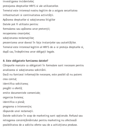
investigarea incidentelor;
protejarea drepturilor HRFS și ale utilizatorilor.
Temeiul este interesul nostru legitim de a asigura securitatea
infrastructurii și continuitatea activității.
Apărarea drepturilor și soluționarea litigiilor
Datele pot fi utilizate pentru:
formularea sau apărarea unor pretenții;
recuperarea creanțelor;
soluționarea reclamațiilor;
prezentarea unor dovezi în fața instanțelor sau autorităților.
Temeiul este interesul legitim al HRFS de a-și proteja drepturile și,
după caz, îndeplinirea unor obligații legale.
8. Este obligatorie furnizarea datelor?
Câmpurile marcate ca obligatorii în formulare sunt necesare pentru
analizarea și soluționarea solicitării.
Dacă nu furnizezi informațiile necesare, este posibil să nu putem:
crea contul;
identifica solicitarea;
pregăti o ofertă;
emite documentele comerciale;
organiza livrarea;
identifica o piesă;
programa o intervenție;
răspunde unei reclamații.
Datele solicitate în scop de marketing sunt opționale. Refuzul sau
retragerea consimțământului pentru marketing nu afectează
posibilitatea de a solicita oferte sau de a achiziționa produse.