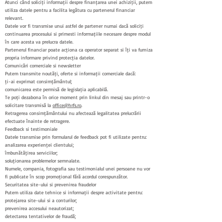
Atunci când soliciți informații despre finanțarea unei achiziții, putem
utiliza datele pentru a facilita legătura cu partenerul financiar
relevant.
Datele vor fi transmise unui astfel de partener numai dacă soliciți
continuarea procesului și primești informațiile necesare despre modul
în care acesta va prelucra datele.
Partenerul financiar poate acționa ca operator separat și îți va furniza
propria informare privind protecția datelor.
Comunicări comerciale și newsletter
Putem transmite noutăți, oferte și informații comerciale dacă:
ți-ai exprimat consimțământul;
comunicarea este permisă de legislația aplicabilă.
Te poți dezabona în orice moment prin linkul din mesaj sau printr-o
solicitare transmisă la
office@hrfs.ro
.
Retragerea consimțământului nu afectează legalitatea prelucrării
efectuate înainte de retragere.
Feedback și testimoniale
Datele transmise prin formularul de feedback pot fi utilizate pentru:
analizarea experienței clientului;
îmbunătățirea serviciilor;
soluționarea problemelor semnalate.
Numele, compania, fotografia sau testimonialul unei persoane nu vor
fi publicate în scop promoțional fără acordul corespunzător.
Securitatea site-ului și prevenirea fraudelor
Putem utiliza date tehnice și informații despre activitate pentru:
protejarea site-ului și a conturilor;
prevenirea accesului neautorizat;
detectarea tentativelor de fraudă;