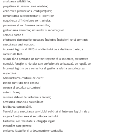
analizarea solicitărilor;
pregătirea și transmiterea ofertelor;
verificarea produselor și configurațiilor;
comunicarea cu reprezentanții clienților;
negocierea și încheierea contractelor;
procesarea și confirmarea comenzilor;
gestionarea anulărilor, retururilor și reclamațiilor.
Temeiul poate fi:
efectuarea demersurilor necesare înaintea încheierii unui contract;
executarea unui contract;
interesul legitim al HRFS și al clientului de a desfășura o relație
comercială B2B.
Atunci când persoana de contact reprezintă o societate, prelucrarea
numelui, funcției și datelor sale profesionale se bazează, de regulă, pe
interesul legitim de a comunica și gestiona relația cu societatea
respectivă.
Administrarea contului de client
Datele sunt utilizate pentru:
crearea și securizarea contului;
autentificare;
salvarea datelor de facturare și livrare;
accesarea istoricului solicitărilor;
facilitarea comunicării.
Temeiul este executarea serviciului solicitat și interesul legitim de a
asigura funcționarea și securitatea contului.
Facturare, contabilitate și obligații legale
Prelucrăm date pentru:
emiterea facturilor și a documentelor contabile;