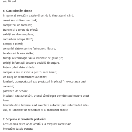
sub 18 ani.
6. Cum colectăm datele
În general, colectăm datele direct de la tine atunci când:
creezi sau utilizezi un cont;
completezi un formular;
transmiți o cerere de ofertă;
soliciți service sau piese;
contactezi echipa HRFS;
accepți o ofertă;
comunici datele pentru facturare și livrare;
te abonezi la newsletter;
trimiți o reclamație sau o solicitare de garanție;
soliciți informații despre o posibilă finanțare.
Putem primi date și de la:
compania sau instituția pentru care lucrezi;
un coleg ori reprezentant autorizat;
furnizori, transportatori sau prestatori implicați în executarea unei
comenzi;
parteneri de service;
instituții sau autorități, atunci când legea permite sau impune acest
lucru.
Anumite date tehnice sunt colectate automat prin intermediul site-
ului, al jurnalelor de securitate și al modulelor cookie.
7. Scopurile și temeiurile prelucrării
Gestionarea cererilor de ofertă și a relațiilor comerciale
Prelucrăm datele pentru: