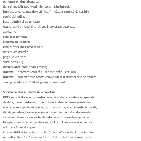
opțiunea privind abonarea;
data și modalitatea exprimării consimțământului;
interacțiunea cu mesajele trimise, în măsura permisă de setările
serviciului utilizat.
Date tehnice și de utilizare
Atunci când utilizezi site-ul, pot fi colectate automat:
adresa IP;
tipul dispozitivului;
sistemul de operare;
tipul și versiunea browserului;
data și ora accesării;
paginile vizitate;
sursa accesului;
identificatori cookie sau similari;
informații necesare securității și funcționării site-ului.
Informații suplimentare despre cookie-uri și instrumentele de analiză
sunt prezentate în Politica privind cookie-urile.
5. Date pe care nu dorim să le colectăm
HRFS nu solicită și nu intenționează să prelucreze categorii speciale
de date, precum informații privind sănătatea, originea rasială sau
etnică, convingerile religioase, opiniile politice, apartenența sindicală,
datele genetice, biometrice sau informațiile privind viața sexuală.
Te rugăm să nu incluzi astfel de informații în formulare, e-mailuri,
fotografii sau documente, dacă nu sunt strict necesare și nu au fost
solicitate în mod expres.
Site-ul HRFS este destinat activităților profesionale și nu este adresat
minorilor. Nu colectăm cu bună știință date de la persoane cu vârsta