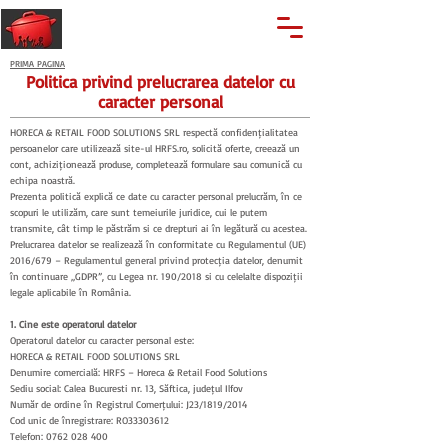
🔍
Caută produse
Suport clienti
+40 762 028 400
PRIMA PAGINA
Politica privind prelucrarea datelor cu
caracter personal
HORECA & RETAIL FOOD SOLUTIONS SRL respectă confidențialitatea
persoanelor care utilizează site-ul HRFS.ro, solicită oferte, creează un
cont, achiziționează produse, completează formulare sau comunică cu
echipa noastră.
Prezenta politică explică ce date cu caracter personal prelucrăm, în ce
scopuri le utilizăm, care sunt temeiurile juridice, cui le putem
transmite, cât timp le păstrăm și ce drepturi ai în legătură cu acestea.
Prelucrarea datelor se realizează în conformitate cu Regulamentul (UE)
2016/679 – Regulamentul general privind protecția datelor, denumit
în continuare „GDPR”, cu Legea nr. 190/2018 și cu celelalte dispoziții
legale aplicabile în România.
1. Cine este operatorul datelor
Operatorul datelor cu caracter personal este:
HORECA & RETAIL FOOD SOLUTIONS SRL
Denumire comercială: HRFS – Horeca & Retail Food Solutions
Sediu social: Calea București nr. 13, Săftica, județul Ilfov
Număr de ordine în Registrul Comerțului: J23/1819/2014
Cod unic de înregistrare: RO33303612
Telefon: 0762 028 400