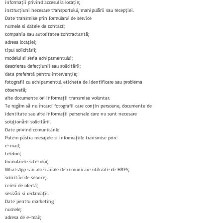
informații privind accesul la locație;
instrucțiuni necesare transportului, manipulării sau recepției.
Date transmise prin formularul de service
numele și datele de contact;
compania sau autoritatea contractantă;
adresa locației;
tipul solicitării;
modelul și seria echipamentului;
descrierea defecțiunii sau solicitării;
data preferată pentru intervenție;
fotografii cu echipamentul, eticheta de identificare sau problema
observată;
alte documente ori informații transmise voluntar.
Te rugăm să nu încarci fotografii care conțin persoane, documente de
identitate sau alte informații personale care nu sunt necesare
soluționării solicitării.
Date privind comunicările
Putem păstra mesajele și informațiile transmise prin:
e-mail;
telefon;
formularele site-ului;
WhatsApp sau alte canale de comunicare utilizate de HRFS;
solicitări de service;
cereri de ofertă;
sesizări și reclamații.
Date pentru marketing
numele;
adresa de e-mail;