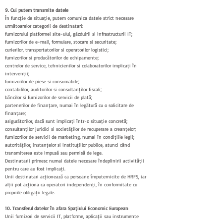
9. Cui putem transmite datele
În funcție de situație, putem comunica datele strict necesare
următoarelor categorii de destinatari:
furnizorului platformei site-ului, găzduirii și infrastructurii IT;
furnizorilor de e-mail, formulare, stocare și securitate;
curierilor, transportatorilor și operatorilor logistici;
furnizorilor și producătorilor de echipamente;
centrelor de service, tehnicienilor și colaboratorilor implicați în
intervenții;
furnizorilor de piese și consumabile;
contabililor, auditorilor și consultanților fiscali;
băncilor și furnizorilor de servicii de plată;
partenerilor de finanțare, numai în legătură cu o solicitare de
finanțare;
asigurătorilor, dacă sunt implicați într-o situație concretă;
consultanților juridici și societăților de recuperare a creanțelor;
furnizorilor de servicii de marketing, numai în condițiile legii;
autorităților, instanțelor și instituțiilor publice, atunci când
transmiterea este impusă sau permisă de lege.
Destinatarii primesc numai datele necesare îndeplinirii activității
pentru care au fost implicați.
Unii destinatari acționează ca persoane împuternicite de HRFS, iar
alții pot acționa ca operatori independenți, în conformitate cu
propriile obligații legale.
10. Transferul datelor în afara Spațiului Economic European
Unii furnizori de servicii IT, platforme, aplicații sau instrumente