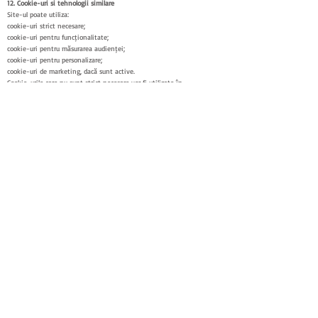
12. Cookie-uri și tehnologii similare
Site-ul poate utiliza:
cookie-uri strict necesare;
cookie-uri pentru funcționalitate;
cookie-uri pentru măsurarea audienței;
cookie-uri pentru personalizare;
cookie-uri de marketing, dacă sunt active.
Cookie-urile care nu sunt strict necesare vor fi utilizate în
conformitate cu opțiunile exprimate prin intermediul bannerului de
consimțământ.
Poți modifica preferințele privind cookie-urile din setările disponibile
pe site sau din browser.
Informații detaliate privind cookie-urile, scopurile și furnizorii utilizați
trebuie consultate în Politica privind cookie-urile.
13. Cum protejăm datele
HRFS aplică măsuri tehnice și organizatorice adaptate riscurilor
prelucrării, care pot include:
limitarea accesului la date;
utilizarea conturilor și parolelor;
comunicarea securizată cu site-ul;
copii de siguranță;
actualizarea sistemelor;
selectarea furnizorilor de servicii;
instruirea persoanelor care gestionează date;
proceduri pentru gestionarea incidentelor;
păstrarea documentelor în condiții controlate.
Nicio metodă de transmitere sau stocare electronică nu poate garanta