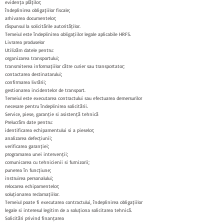
evidența plăților;
îndeplinirea obligațiilor fiscale;
arhivarea documentelor;
răspunsul la solicitările autorităților.
Temeiul este îndeplinirea obligațiilor legale aplicabile HRFS.
Livrarea produselor
Utilizăm datele pentru:
organizarea transportului;
transmiterea informațiilor către curier sau transportator;
contactarea destinatarului;
confirmarea livrării;
gestionarea incidentelor de transport.
Temeiul este executarea contractului sau efectuarea demersurilor
necesare pentru îndeplinirea solicitării.
Service, piese, garanție și asistență tehnică
Prelucrăm date pentru:
identificarea echipamentului și a pieselor;
analizarea defecțiunii;
verificarea garanției;
programarea unei intervenții;
comunicarea cu tehnicienii și furnizorii;
punerea în funcțiune;
instruirea personalului;
relocarea echipamentelor;
soluționarea reclamațiilor.
Temeiul poate fi executarea contractului, îndeplinirea obligațiilor
legale și interesul legitim de a soluționa solicitarea tehnică.
Solicitări privind finanțarea