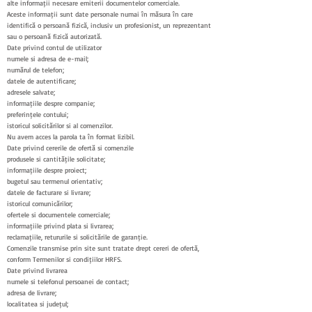
alte informații necesare emiterii documentelor comerciale.
Aceste informații sunt date personale numai în măsura în care
identifică o persoană fizică, inclusiv un profesionist, un reprezentant
sau o persoană fizică autorizată.
Date privind contul de utilizator
numele și adresa de e-mail;
numărul de telefon;
datele de autentificare;
adresele salvate;
informațiile despre companie;
preferințele contului;
istoricul solicitărilor și al comenzilor.
Nu avem acces la parola ta în format lizibil.
Date privind cererile de ofertă și comenzile
produsele și cantitățile solicitate;
informațiile despre proiect;
bugetul sau termenul orientativ;
datele de facturare și livrare;
istoricul comunicărilor;
ofertele și documentele comerciale;
informațiile privind plata și livrarea;
reclamațiile, retururile și solicitările de garanție.
Comenzile transmise prin site sunt tratate drept cereri de ofertă,
conform Termenilor și condițiilor HRFS.
Date privind livrarea
numele și telefonul persoanei de contact;
adresa de livrare;
localitatea și județul;