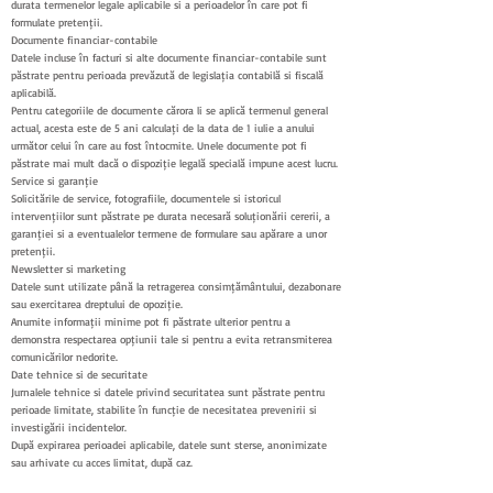
durata termenelor legale aplicabile și a perioadelor în care pot fi
formulate pretenții.
Documente financiar-contabile
Datele incluse în facturi și alte documente financiar-contabile sunt
păstrate pentru perioada prevăzută de legislația contabilă și fiscală
aplicabilă.
Pentru categoriile de documente cărora li se aplică termenul general
actual, acesta este de 5 ani calculați de la data de 1 iulie a anului
următor celui în care au fost întocmite. Unele documente pot fi
păstrate mai mult dacă o dispoziție legală specială impune acest lucru.
Service și garanție
Solicitările de service, fotografiile, documentele și istoricul
intervențiilor sunt păstrate pe durata necesară soluționării cererii, a
garanției și a eventualelor termene de formulare sau apărare a unor
pretenții.
Newsletter și marketing
Datele sunt utilizate până la retragerea consimțământului, dezabonare
sau exercitarea dreptului de opoziție.
Anumite informații minime pot fi păstrate ulterior pentru a
demonstra respectarea opțiunii tale și pentru a evita retransmiterea
comunicărilor nedorite.
Date tehnice și de securitate
Jurnalele tehnice și datele privind securitatea sunt păstrate pentru
perioade limitate, stabilite în funcție de necesitatea prevenirii și
investigării incidentelor.
După expirarea perioadei aplicabile, datele sunt șterse, anonimizate
sau arhivate cu acces limitat, după caz.