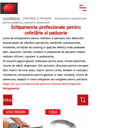
🔍
Caută produse
Suport clienti
+40 762 028 400
ECHIPAMENTE
- COFETĂRIE ȘI PATISERIE - Echipamente profesionale
pentru producție, coacere și prezentare
Echipamente profesionale pentru
cofetărie și patiserie
Gama de echipamente pentru cofetărie și patiserie este destinată
laboratoarelor de cofetărie, patiseriilor, brutăriilor, restaurantelor,
hotelurilor, unităților de catering și spațiilor HoReCa unde produsele
dulci, aluaturile, cremele, ciocolata și preparatele de patiserie trebuie
realizate eficient, constant și profesionist.
Pe această pagină găsești malaxoare pentru aluat, mixere planetare,
mixere de mână, dospitoare, tăvi patiserie, cărucioare pentru transport
tăvi, mașini de turat aluat, mașini pentru creme, fondant și marțipan,
ciocolatiere, echipamente pentru glazurat și topit ciocolată, vitrine de
prezentare, dulapuri și mese refrigerare sau congelare pentru patiserie.
Alege mai ușor echipamentele potrivite folosind filtrul disponibil -
Echipamente
.
Filtru
STOC PROMO
7 ZILE