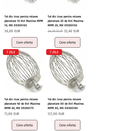
Tel din inox pentru mixere
Tel din inox pentru mixere
planetare 10 litri Maxima MPM
planetare 20 de litri Maxima
10, MX 09300160
MPM 20, MX 09300165
Preț
Preț normal
Preț redus
26,00 EUR
32,40 EUR
36,00 EUR
Cere oferta
Cere oferta
7 ZILE
7 ZILE
Tel din inox pentru mixere
Tel din inox pentru mixere
planetare 40 de litri Maxima
planetare 60 de litri Maxima
MPM 40, MX 09300175
MPM 60, MX 09300180
Preț
Preț
71,00 EUR
127,00 EUR
Cere oferta
Cere oferta