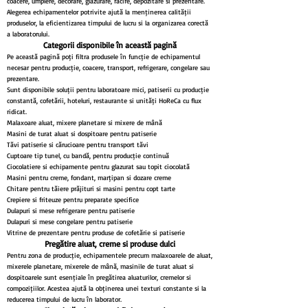
coacere, umplere, decorare, glazurare, răcire, depozitare și prezentare.
Alegerea echipamentelor potrivite ajută la menținerea calității
produselor, la eficientizarea timpului de lucru și la organizarea corectă
a laboratorului.
Categorii disponibile în această pagină
Pe această pagină poți filtra produsele în funcție de echipamentul
necesar pentru producție, coacere, transport, refrigerare, congelare sau
prezentare.
Sunt disponibile soluții pentru laboratoare mici, patiserii cu producție
constantă, cofetării, hoteluri, restaurante și unități HoReCa cu flux
ridicat.
Malaxoare aluat, mixere planetare și mixere de mână
Mașini de turat aluat și dospitoare pentru patiserie
Tăvi patiserie și cărucioare pentru transport tăvi
Cuptoare tip tunel, cu bandă, pentru producție continuă
Ciocolatiere și echipamente pentru glazurat sau topit ciocolată
Mașini pentru creme, fondant, marțipan și dozare creme
Chitare pentru tăiere prăjituri și mașini pentru copt tarte
Crepiere și friteuze pentru preparate specifice
Dulapuri și mese refrigerare pentru patiserie
Dulapuri și mese congelare pentru patiserie
Vitrine de prezentare pentru produse de cofetărie și patiserie
Pregătire aluat, creme și produse dulci
Pentru zona de producție, echipamentele precum malaxoarele de aluat,
mixerele planetare, mixerele de mână, mașinile de turat aluat și
dospitoarele sunt esențiale în pregătirea aluaturilor, cremelor și
compozițiilor. Acestea ajută la obținerea unei texturi constante și la
reducerea timpului de lucru în laborator.