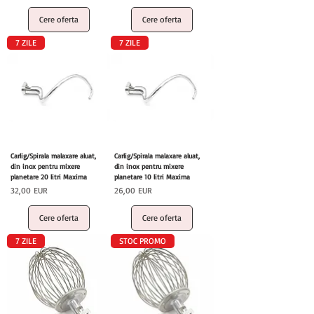
Cere oferta
Cere oferta
7 ZILE
7 ZILE
Carlig/Spirala malaxare aluat,
Carlig/Spirala malaxare aluat,
din inox pentru mixere
din inox pentru mixere
planetare 20 litri Maxima
planetare 10 litri Maxima
Preț
Preț
32,00 EUR
26,00 EUR
Cere oferta
Cere oferta
7 ZILE
STOC PROMO