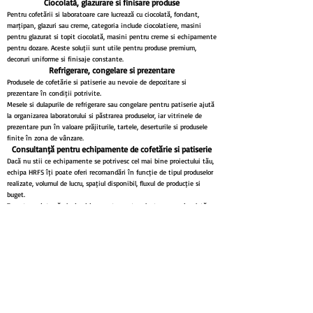
Ciocolată, glazurare și finisare produse
Pentru cofetării și laboratoare care lucrează cu ciocolată, fondant,
marțipan, glazuri sau creme, categoria include ciocolatiere, mașini
pentru glazurat și topit ciocolată, mașini pentru creme și echipamente
pentru dozare. Aceste soluții sunt utile pentru produse premium,
decoruri uniforme și finisaje constante.
Refrigerare, congelare și prezentare
Produsele de cofetărie și patiserie au nevoie de depozitare și
prezentare în condiții potrivite.
Mesele și dulapurile de refrigerare sau congelare pentru patiserie ajută
la organizarea laboratorului și păstrarea produselor, iar vitrinele de
prezentare pun în valoare prăjiturile, tartele, deserturile și produsele
finite în zona de vânzare.
Consultanță pentru echipamente de cofetărie și patiserie
Dacă nu știi ce echipamente se potrivesc cel mai bine proiectului tău,
echipa HRFS îți poate oferi recomandări în funcție de tipul produselor
realizate, volumul de lucru, spațiul disponibil, fluxul de producție și
buget.
Te putem ajuta să alegi echipamente pentru aluat, creme, ciocolată,
coacere, refrigerare, congelare, transport tăvi sau prezentare produse.