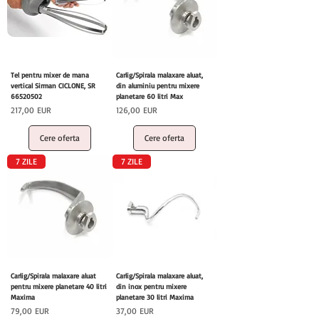
Tel pentru mixer de mana
Carlig/Spirala malaxare aluat,
vertical Sirman CICLONE, SR
din aluminiu pentru mixere
66520502
planetare 60 litri Max
Preț
Preț
217,00 EUR
126,00 EUR
Cere oferta
Cere oferta
7 ZILE
7 ZILE
Carlig/Spirala malaxare aluat
Carlig/Spirala malaxare aluat,
pentru mixere planetare 40 litri
din inox pentru mixere
Maxima
planetare 30 litri Maxima
Preț
Preț
79,00 EUR
37,00 EUR