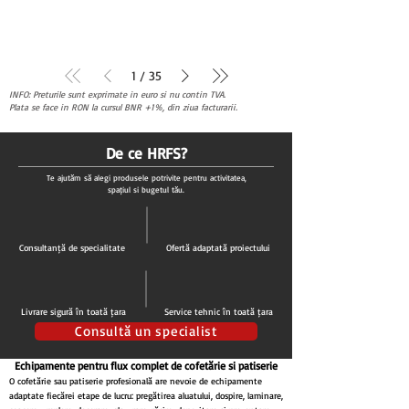
1
/
35
INFO: Preturile sunt exprimate in euro si nu contin TVA.
Plata se face in RON la cursul BNR +1%, din ziua facturarii.
De ce HRFS?
Te ajutăm să alegi produsele potrivite pentru activitatea,
spațiul și bugetul tău.
Consultanță de specialitate
Ofertă adaptată proiectului
Livrare sigură în toată țara
Service tehnic în toată țara
Consultă un specialist
Echipamente pentru flux complet de cofetărie și patiserie
O cofetărie sau patiserie profesională are nevoie de echipamente
adaptate fiecărei etape de lucru: pregătirea aluatului, dospire, laminare,