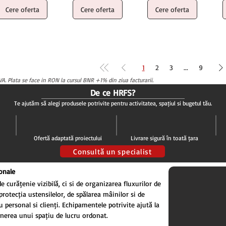
Cere oferta
Cere oferta
Cere oferta
1
2
3
...
9
A. Plata se face in RON la cursul BNR +1% din ziua facturarii.
De ce HRFS?
Te ajutăm să alegi produsele potrivite pentru activitatea, spațiul și bugetul tău.
Ofertă adaptată proiectului
Livrare sigură în toată țara
Consultă un specialist
onale
curățenie vizibilă, ci și de organizarea fluxurilor de
protecția ustensilelor, de spălarea mâinilor și de
personal și clienți. Echipamentele potrivite ajută la
nținerea unui spațiu de lucru ordonat.