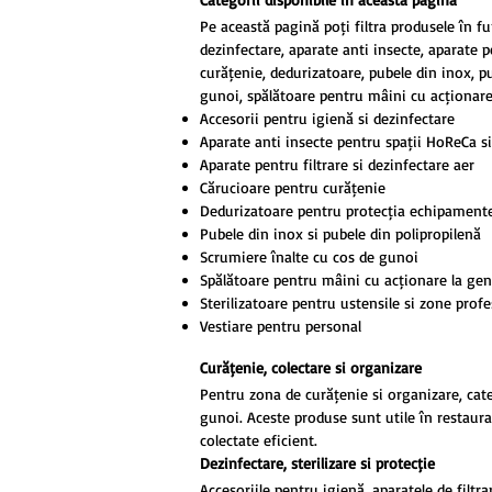
Pe această pagină poți filtra produsele în fu
dezinfectare, aparate anti insecte, aparate p
curățenie, dedurizatoare, pubele din inox, p
gunoi, spălătoare pentru mâini cu acționare 
Accesorii pentru igienă și dezinfectare
Aparate anti insecte pentru spații HoReCa ș
Aparate pentru filtrare și dezinfectare aer
Cărucioare pentru curățenie
Dedurizatoare pentru protecția echipamente
Pubele din inox și pubele din polipropilenă
Scrumiere înalte cu coș de gunoi
Spălătoare pentru mâini cu acționare la ge
Sterilizatoare pentru ustensile și zone prof
Vestiare pentru personal
Curățenie, colectare și organizare
Pentru zona de curățenie și organizare, cate
gunoi. Aceste produse sunt utile în restauran
colectate eficient.
Dezinfectare, sterilizare și protecție
Accesoriile pentru igienă, aparatele de filtr