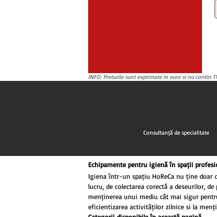
INFO: Preturile sunt exprimate in euro si nu contin TV
Consultanță de specialitate
Echipamente pentru igienă în spații profesi
Igiena într-un spațiu HoReCa nu ține doar de 
lucru, de colectarea corectă a deșeurilor, de 
menținerea unui mediu cât mai sigur pentru 
eficientizarea activităților zilnice și la me
Categorii disponibile în această pagină