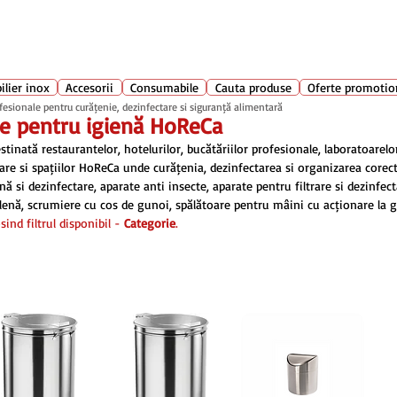
Suport clienti
+40 762 
atarie
ilier inox
Accesorii
Consumabile
Cauta produse
Oferte promotio
ionale pentru curățenie, dezinfectare și siguranță alimentară
e pentru igienă HoReCa
nată restaurantelor, hotelurilor, bucătăriilor profesionale, laboratoarelor
are și spațiilor HoReCa unde curățenia, dezinfectarea și organizarea corectă
ă și dezinfectare, aparate anti insecte, aparate pentru filtrare și dezinfec
lenă, scrumiere cu coș de gunoi, spălătoare pentru mâini cu acționare la ge
ind filtrul disponibil -
Categorie
.