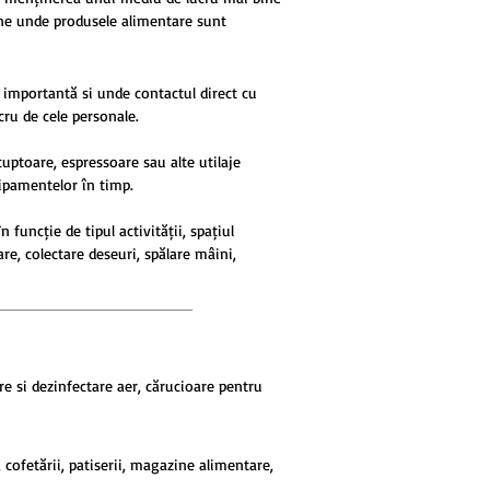
 zone unde produsele alimentare sunt
 importantă și unde contactul direct cu
cru de cele personale.
uptoare, espressoare sau alte utilaje
hipamentelor în timp.
funcție de tipul activității, spațiul
are, colectare deșeuri, spălare mâini,
are și dezinfectare aer, cărucioare pentru
 cofetării, patiserii, magazine alimentare,