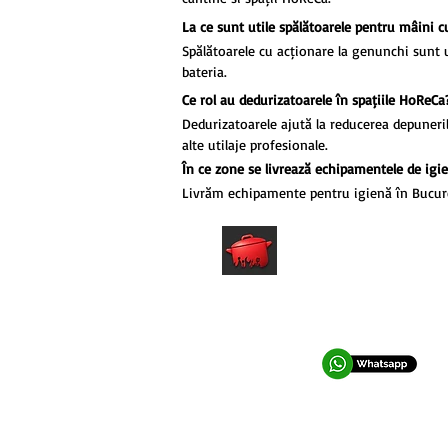
La ce sunt utile spălătoarele pentru mâini 
Spălătoarele cu acționare la genunchi sunt 
bateria.
Ce rol au dedurizatoarele în spațiile HoReCa
Dedurizatoarele ajută la reducerea depuneri
alte utilaje profesionale.
În ce zone se livrează echipamentele de igi
Livrăm echipamente pentru igienă în București
hrfs.ro
Echipamente profesionale HoReCa
pentru afaceri care vor performanta.
0762 028 400
office@hrfs.ro
© 2010-2026 I Horeca & Retail Food Solutions I desig
Din cauza instabilitatii la nivel mondial, preturile la