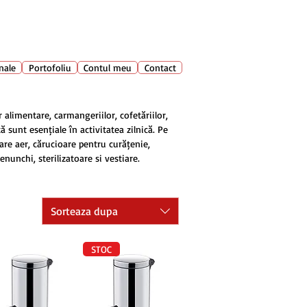
028 400
🔍
Caută produse
nale
Portofoliu
Contul meu
Contact
 alimentare, carmangeriilor, cofetăriilor,
 sunt esențiale în activitatea zilnică. Pe
tare aer, cărucioare pentru curățenie,
nunchi, sterilizatoare și vestiare.
Sorteaza dupa
STOC