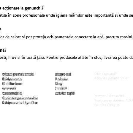
cu acționare la genunchi?
utile în zone profesionale unde igiena mâinilor este importantă și unde se
?
lor de calcar și pot proteja echipamentele conectate la apă, precum mașini
enă?
, Ilfov și în toată țara. Pentru produsele aflate în stoc, livrarea poate du
Informatii utile
Produse
Companie
Cum comand?
Oferte promotionale
Despre noi
Achizitii publice SICAP
Echipamente
Proiecte
Livrarea produselor
Mobilier inox
Blog
Modalitati de plata
Accesorii
Contact
Garantia produselor
Consumabile
Service rapid
Termeni si conditii
Cuptoare gastronomice
Prelucrarea datelor G.D.P
Echipamente frigorifice
Politica Cookies
ned by Marius Chiritoi I Toate drepturile rezervate.
 materia prima (inox, componente, cipuri, etc.) pentru producerea echipamentelor si accesoriilor se modifica d