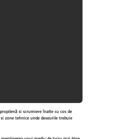
propilenă și scrumiere înalte cu coș de
e și zone tehnice unde deșeurile trebuie
e la menținerea unui mediu de lucru mai bine