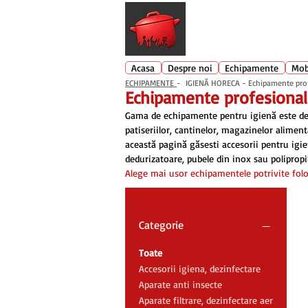
Echipamente profesionale buc
Acasa
Despre noi
Echipamente
Mob
ECHIPAMENTE
- IGIENĂ HORECA - Echipamente profes
Echipamente profesional
Gama de echipamente pentru igienă este desti
patiseriilor, cantinelor, magazinelor aliment
această pagină găsești accesorii pentru igien
dedurizatoare, pubele din inox sau polipropi
Alege mai ușor echipamentele potrivite folos
Categorie
Toate
Accesorii igiena, dezinfectare
Aparate anti insecte
Aparate filtrare, dezinfectare aer