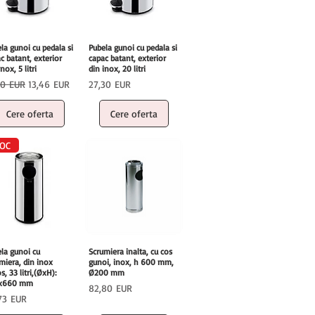
la gunoi cu pedala si
Pubela gunoi cu pedala si
c batant, exterior
capac batant, exterior
nox, 5 litri
din inox, 20 litri
ț normal
Preț redus
Preț
30 EUR
13,46 EUR
27,30 EUR
Cere oferta
Cere oferta
OC
la gunoi cu
Scrumiera inalta, cu cos
miera, din inox
gunoi, inox, h 600 mm,
os, 33 litri,(ØxH):
Ø200 mm
x660 mm
Preț
82,80 EUR
ț
73 EUR