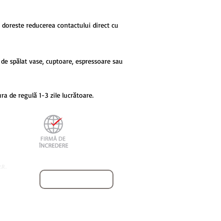
 dorește reducerea contactului direct cu
 de spălat vase, cuptoare, espressoare sau
ra de regulă 1-3 zile lucrătoare.
.R.
PORTOFOLIU
Site B2B dedicat profesionistilor din HoReCa
e la o zi la alta.