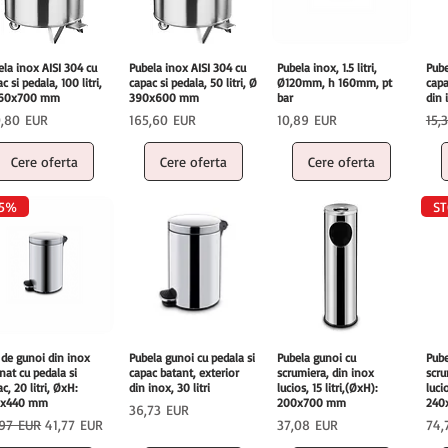
ela inox AISI 304 cu
Pubela inox AISI 304 cu
Pubela inox, 1.5 litri,
Pube
c si pedala, 100 litri,
capac si pedala, 50 litri, Ø
Ø120mm, h 160mm, pt
capa
460x700 mm
390x600 mm
bar
din i
ț
Preț
Preț
Pre
0,80 EUR
165,60 EUR
10,89 EUR
15,
Cere oferta
Cere oferta
Cere oferta
 5%
ST
 de gunoi din inox
Pubela gunoi cu pedala si
Pubela gunoi cu
Pube
nat cu pedala si
capac batant, exterior
scrumiera, din inox
scru
c, 20 litri, ØxH:
din inox, 30 litri
lucios, 15 litri,(ØxH):
luci
0x440 mm
200x700 mm
240
Preț
36,73 EUR
ț normal
Preț redus
Preț
Pre
,97 EUR
41,77 EUR
37,08 EUR
74,