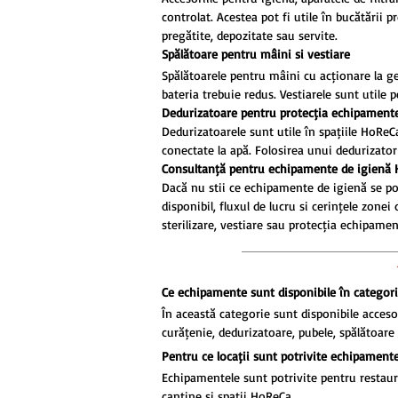
controlat. Acestea pot fi utile în bucătării 
pregătite, depozitate sau servite.
Spălătoare pentru mâini și vestiare
Spălătoarele pentru mâini cu acționare la g
bateria trebuie redus. Vestiarele sunt utile
Dedurizatoare pentru protecția echipamente
Dedurizatoarele sunt utile în spațiile HoRe
conectate la apă. Folosirea unui dedurizator
Consultanță pentru echipamente de igienă
Dacă nu știi ce echipamente de igienă se potr
disponibil, fluxul de lucru și cerințele zone
sterilizare, vestiare sau protecția echipame
Ce echipamente sunt disponibile în categori
În această categorie sunt disponibile accesor
curățenie, dedurizatoare, pubele, spălătoare 
Pentru ce locații sunt potrivite echipamente
Echipamentele sunt potrivite pentru restaura
cantine și spații HoReCa.