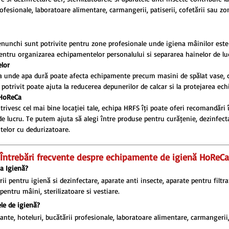
profesionale, laboratoare alimentare, carmangerii, patiserii, cofetării sau
enunchi sunt potrivite pentru zone profesionale unde igiena mâinilor este
 pentru organizarea echipamentelor personalului și separarea hainelor de lu
lor
Ca unde apa dură poate afecta echipamente precum mașini de spălat vase, c
 potrivit poate ajuta la reducerea depunerilor de calcar și la protejarea ec
 HoReCa
ivesc cel mai bine locației tale, echipa HRFS îți poate oferi recomandări în 
i de lucru. Te putem ajuta să alegi între produse pentru curățenie, dezinfect
ntelor cu dedurizatoare.
Întrebări frecvente despre echipamente de igienă HoReCa
a Igienă?
ii pentru igienă și dezinfectare, aparate anti insecte, aparate pentru filtr
pentru mâini, sterilizatoare și vestiare.
le de igienă?
nte, hoteluri, bucătării profesionale, laboratoare alimentare, carmangerii,