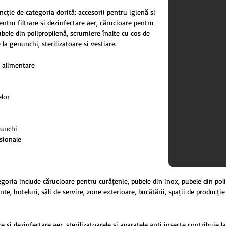
ncție de categoria dorită: accesorii pentru igienă și
entru filtrare și dezinfectare aer, cărucioare pentru
ubele din polipropilenă, scrumiere înalte cu coș de
la genunchi, sterilizatoare și vestiare.
i alimentare
lor
nunchi
esionale
goria include cărucioare pentru curățenie, pubele din inox, pubele din poli
te, hoteluri, săli de servire, zone exterioare, bucătării, spații de producți
are și dezinfectare aer, sterilizatoarele și aparatele anti insecte contribui