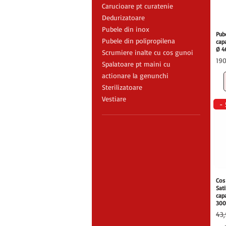
Carucioare pt curatenie
Dedurizatoare
Pubele din inox
Pub
Pubele din polipropilena
capa
Ø 
Scrumiere inalte cu cos gunoi
Pre
19
Spalatoare pt maini cu
actionare la genunchi
Sterilizatoare
Vestiare
-
Cos
Sati
capa
30
Pre
43