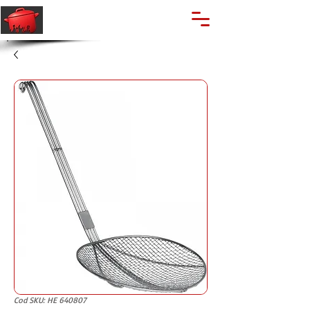
🔍
Caută produse
Suport clienti
+40 762 028 400
Cod SKU: HE 640807