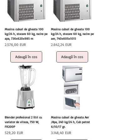
Masina cuburi de gheata 100
Masina cuburi de gheata 100
kg/24 h, stocare 60 kg, racire pe
kg/24 h, stocare 60 kg, racire pe
apa, 736x620x985 m
aer, 740x605x1015
Preț
Preț
2.576,00 EUR
2.642,24 EUR
Adaugă în coș
Adaugă în coș
Blender profesional 2 litri cu
Masina cuburi de gheata Aer
variator de viteza, 750 W,
/Apa, 240 kg/24 h, Cub patrat
FR200P
6/10/17 gr.
Preț
Preț
529,20 EUR
3.148,40 EUR