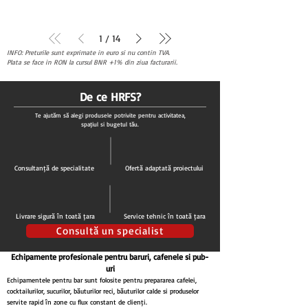
1
/
14
INFO: Preturile sunt exprimate in euro si nu contin TVA.
Plata se face in RON la cursul BNR +1% din ziua facturarii.
De ce HRFS?
Te ajutăm să alegi produsele potrivite pentru activitatea,
spațiul și bugetul tău.
Consultanță de specialitate
Ofertă adaptată proiectului
Livrare sigură în toată țara
Service tehnic în toată țara
Consultă un specialist
Echipamente profesionale pentru baruri, cafenele și pub-
uri
Echipamentele pentru bar sunt folosite pentru prepararea cafelei,
cocktailurilor, sucurilor, băuturilor reci, băuturilor calde și produselor
servite rapid în zone cu flux constant de clienți.