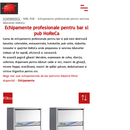
🔍
Caută produse
Suport clienti
+40 762 028 400
ECHIPAMENTE
- BAR, PUB - Echipamente profesionale pentru servirea
băuturilor HoReCa
Echipamente profesionale pentru bar și
pub HoReCa
Gama de echipamente profesionale pentru bar și pub este destinată
barurilor, cafenelelor, restaurantelor, hotelurilor, pub-urilor, cluburilor,
teraselor și spațiilor HoReCa unde prepararea și servirea băuturilor
trebuie să fie rapidă, eficientă și constantă.
Pe această pagină găsești blendere, expresoare de cafea, râșnițe,
cafetiere, dispensere pentru băuturi calde și reci, mașini de gheață,
mixere frappe, storcătoare, mașini de spălat pahare, dedurizatoare și
vitrine frigorifice pentru vin.
Alege mai ușor echipamentele de bar potrivite folosind filtrul
disponibil -
Echipamente
.
Filtru