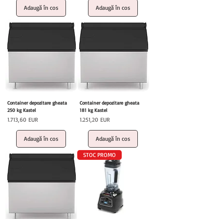
Adaugă în coș
Adaugă în coș
Container depozitare gheata
Container depozitare gheata
250 kg Kastel
181 kg Kastel
Preț
Preț
1.713,60 EUR
1.251,20 EUR
Adaugă în coș
Adaugă în coș
STOC PROMO