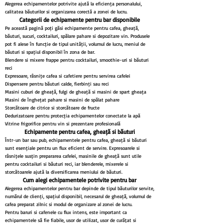
Alegerea echipamentelor potrivite ajută la eficiența personalului,
calitatea băuturilor și organizarea corectă a zonei de lucru.
Categorii de echipamente pentru bar disponibile
Pe această pagină poți găsi echipamente pentru cafea, gheață,
băuturi, sucuri, cocktailuri, spălare pahare și depozitare vin. Produsele
pot fi alese în funcție de tipul unității, volumul de lucru, meniul de
băuturi și spațiul disponibil în zona de bar.
Blendere și mixere frappe pentru cocktailuri, smoothie-uri și băuturi
reci
Expresoare, râșnițe cafea și cafetiere pentru servirea cafelei
Dispensere pentru băuturi calde, fierbinți sau reci
Mașini cuburi de gheață, fulgi de gheață și mașini de spart gheața
Mașini de înghețat pahare și mașini de spălat pahare
Storcătoare de citrice și storcătoare de fructe
Dedurizatoare pentru protecția echipamentelor conectate la apă
Vitrine frigorifice pentru vin și prezentare profesională
Echipamente pentru cafea, gheață și băuturi
Într-un bar sau pub, echipamentele pentru cafea, gheață și băuturi
sunt esențiale pentru un flux eficient de servire. Expresoarele și
râșnițele susțin prepararea cafelei, mașinile de gheață sunt utile
pentru cocktailuri și băuturi reci, iar blenderele, mixerele și
storcătoarele ajută la diversificarea meniului de băuturi.
Cum alegi echipamentele potrivite pentru bar
Alegerea echipamentelor pentru bar depinde de tipul băuturilor servite,
numărul de clienți, spațiul disponibil, necesarul de gheață, volumul de
cafea preparat zilnic și modul de organizare al zonei de lucru.
Pentru baruri și cafenele cu flux intens, este important ca
echipamentele să fie fiabile, ușor de utilizat, ușor de curățat și