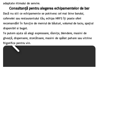
adaptate ritmului de servire.
Consultanță pentru alegerea echipamentelor de bar
Dacă nu știi ce echipamente se potrivesc cel mai bine barului,
cafenelei sau restaurantului tău, echipa HRFS îți poate oferi
recomandări în funcție de meniul de băuturi, volumul de lucru, spațiul
disponibil și buget.
Te putem ajuta să alegi expresoare, râșnițe, blendere, mașini de
gheață, dispensere, storcătoare, mașini de spălat pahare sau vitrine
frigorifice pentru vin.
Întrebări frecvente despre echipamente
profesionale pentru bar și pub
Ce echipamente sunt necesare într-un bar sau pub?
Echipamentele necesare depind de meniul de băuturi și volumul de
lucru, dar pot include expresoare, râșnițe cafea, blendere, mixere
frappe, mașini de gheață, dispensere băuturi, storcătoare, mașini de
spălat pahare și vitrine frigorifice pentru vin.