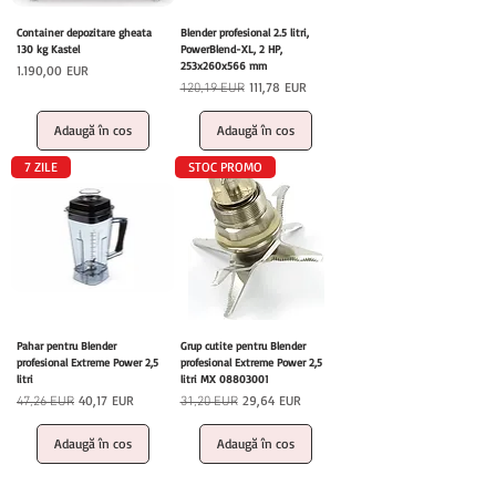
Container depozitare gheata
Blender profesional 2.5 litri,
130 kg Kastel
PowerBlend-XL, 2 HP,
253x260x566 mm
Preț
1.190,00 EUR
Preț normal
Preț redus
111,78 EUR
120,19 EUR
Adaugă în coș
Adaugă în coș
7 ZILE
STOC PROMO
Pahar pentru Blender
Grup cutite pentru Blender
profesional Extreme Power 2,5
profesional Extreme Power 2,5
litri
litri MX 08803001
Preț normal
Preț redus
Preț normal
Preț redus
40,17 EUR
29,64 EUR
47,26 EUR
31,20 EUR
Adaugă în coș
Adaugă în coș