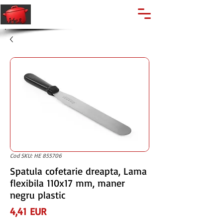
🔍
Caută produse
Suport clienti
+40 762 028 400
Cod SKU: HE 855706
Spatula cofetarie dreapta, Lama
flexibila 110x17 mm, maner
negru plastic
Preț
4,41 EUR