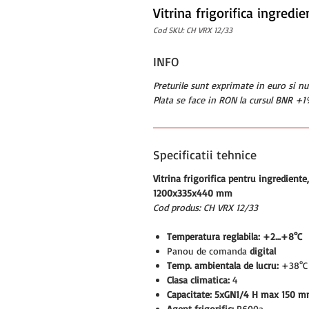
Vitrina frigorifica ingredi
Cod SKU: CH VRX 12/33
INFO
Preturile sunt exprimate in euro si n
Plata se face in RON la cursul BNR +1%
Specificatii tehnice
Vitrina frigorifica pentru ingredient
1200x335x440 mm
Cod produs: CH VRX 12/33
Temperatura reglabila: +2…+8°C
Panou de comanda
digital
Temp. ambientala de lucru:
+38°C
Clasa climatica:
4
Capacitate: 5xGN1/4 H max 150 
Agent frigorific:
R600a