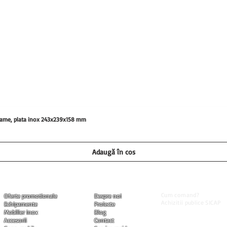
0 grame, plata inox 243x239x158 mm
Adaugă în coș
Informatii utile
Produse
Companie
Cum comand?
Oferte promotionale
Despre noi
Achizitii publice SICAP
Echipamente
Proiecte
Livrarea produselor
Mobilier inox
Blog
Modalitati de plata
Accesorii
Contact
Garantia produselor