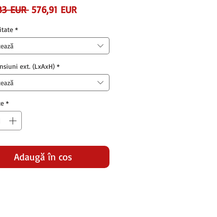
Preț
Preț
33 EUR 
576,91 EUR
normal
redus
itate
*
tează
nsiuni ext. (LxAxH)
*
tează
te
*
Adaugă în coș