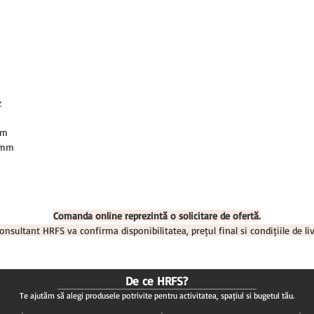
z
mm
 mm
Comanda online reprezintă o solicitare de ofertă.
onsultant HRFS va confirma disponibilitatea, prețul final și condițiile de liv
De ce HRFS?
Te ajutăm să alegi produsele potrivite pentru activitatea, spațiul și bugetul tău.