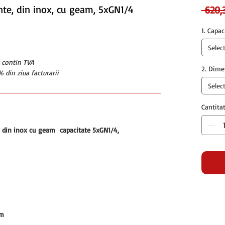
ente, din inox, cu geam, 5xGN1/4
 620,
1. Capac
Selec
u contin TVA
2. Dime
 din ziua facturarii
Selec
Cantita
e, din inox cu geam capacitate 5xGN1/4,
mm