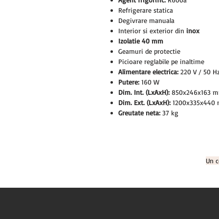
Refrigerare statica
Degivrare manuala
Interior si exterior din
inox
Izolatie 40 mm
Geamuri de protectie
Picioare reglabile pe inaltime
Alimentare electrica:
220 V / 50 H
Putere:
160 W
Dim. Int. (LxAxH):
850x246x163 
Dim. Ext. (LxAxH):
1200x335x440
Greutate neta:
37 kg
Un c