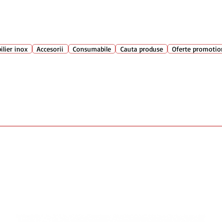
Suport clienti
+40 762 
atarie
ilier inox
Accesorii
Consumabile
Cauta produse
Oferte promotio