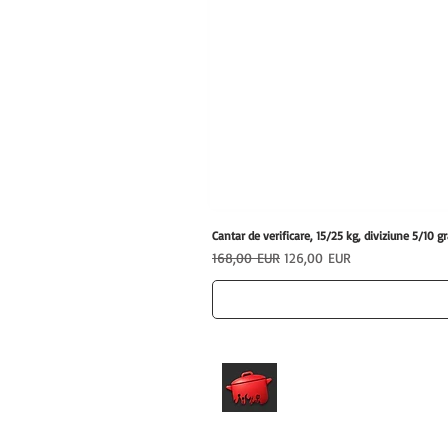
Cantar de verificare, 15/25 kg, diviziune 5/1
Preț normal
Preț redus
168,00 EUR
126,00 EUR
hrfs.ro
Echipamente profesionale HoReCa
pentru afaceri care vor performanta.