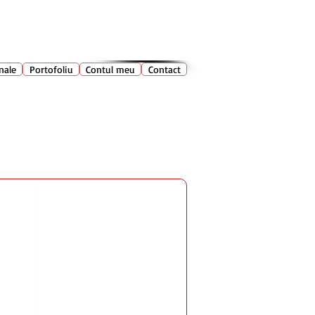
028 400
🔍
Caută produse
nale
Portofoliu
Contul meu
Contact