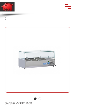
🔍
Caută produse
Suport clienti
+40 762 028 400
Cod SKU: CH VRX 10/38