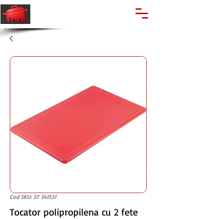
🔍
Caută produse
Suport clienti
+40 762 028 400
Cod SKU: ST 341531
Tocator polipropilena cu 2 fete