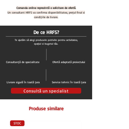
Cod produs: ST 341531
Comanda online reprezintă o solicitare de ofertă.
Material:
polipropilena
Un consultant HRFS va confirma disponibilitatea, prețul final și
2 Fete - o fata cu canal perimetral
condițiile de livrare.
Dimensiuni (LxlxH):
530x325x15 mm
Culoare:
Rosu
De ce HRFS?
Conform
HACCP
Te ajutăm să alegi produsele potrivite pentru activitatea,
spațiul și bugetul tău.
Consultanță de specialitate
Ofertă adaptată proiectului
Livrare sigură în toată țara
Service tehnic în toată țara
Consultă un specialist
Produse similare
STOC