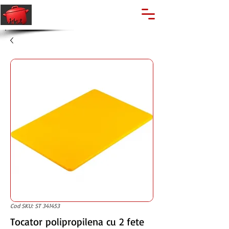
🔍
Caută produse
Suport clienti
+40 762 028 400
Cod SKU: ST 341453
Tocator polipropilena cu 2 fete