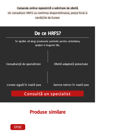
Cod produs: ST 341453
Comanda online reprezintă o solicitare de ofertă.
Material:
polipropilena
Un consultant HRFS va confirma disponibilitatea, prețul final și
Dimensiuni (LxlxH):
condițiile de livrare.
450x300x13 mm
Culoare:
alb, albastru, galben, rosu, verde,
maro
De ce HRFS?
Conform
HACCP
Te ajutăm să alegi produsele potrivite pentru activitatea,
spațiul și bugetul tău.
Consultanță de specialitate
Ofertă adaptată proiectului
Livrare sigură în toată țara
Service tehnic în toată țara
Consultă un specialist
Produse similare
STOC