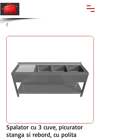
🔍
Caută produse
Suport clienti
+40 762 028 400
Spalator cu 3 cuve, picurator
stanga si rebord, cu polita