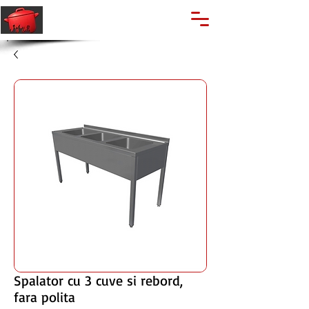
🔍
Caută produse
Suport clienti
+40 762 028 400
Spalator cu 3 cuve si rebord,
fara polita