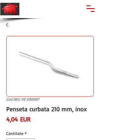
🔍
Caută produse
Suport clienti
+40 762 028 400
Cod SKU: HE 680087
Penseta curbata 210 mm, inox
Preț
4,04 EUR
Cantitate
*