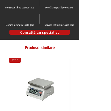
Consultanță de specialitate
Ofertă adaptată proiectului
Livrare sigură în toată țara
Service tehnic în toată țara
Consultă un specialist
Produse similare
STOC