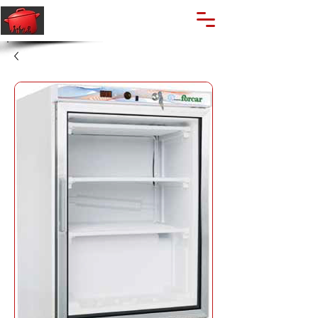
🔍
Caută produse
Suport clienti
+40 762 028 400