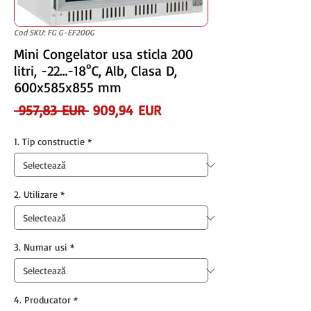
Cod SKU: FG G-EF200G
Mini Congelator usa sticla 200
litri, -22…-18°C, Alb, Clasa D,
600x585x855 mm
Preț
Preț
 957,83 EUR 
909,94 EUR
normal
redus
1. Tip constructie
*
2. Utilizare
*
3. Numar usi
*
4. Producator
*