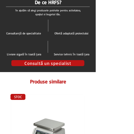
De ce HRFS?
Agent refrigerare R600a
Te ajutăm să alegi produsele potrivite pentru activitatea,
Evaporator in polite
spațiul și bugetul tău.
Refrigerare statica cu ventilator pentru
distribuirea aerului uniform
Degivrare manuala
Consultanță de specialitate
Ofertă adaptată proiectului
Evaporarea automata a apei din degivrare
Izolație din poliuretan injectat grosime 60
mm cu densitate 40kg/m3
Livrare sigură în toată țara
Service tehnic în toată țara
Exterior metalic vopsit cu epoxy Alb
Interior din ABS
Consultă un specialist
Interior cu colțuri rotunjite
Panouri exterioare inferioare și spate din
Produse similare
tablă galvanizata
Garnitură ușă ușor de înlocuit
Usa cu inchidere automata cu arc
STOC
Usa cu geam si rezistenta incalzire in rama
usii
Iluminare interioara LED
Încuietoare cu cheie
2 polite fixe 480x440 mm
Picioare reglabile pe înălţime