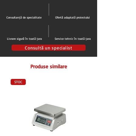
Agent frigorific:
R600a
Termostat digital
Degivrare manuala
Consultanță de specialitate
Ofertă adaptată proiectului
Izolație:
50 mm
Interior din ABS si exterior din
INOX
Alarma vizuala si sonora pentru usa
Livrare sigură în toată țara
Service tehnic în toată țara
deschisa si temperatura ridicata
Garnitură ușă ușor de înlocuit
Consultă un specialist
Uşă plină si reversibilă
Încuietoare cu cheie
Produse similare
2 polite fixe refrigerate
2 Picioare
reglabile pe înălţime si
2 roti
in
spate
STOC
Nivel de zgomot: 40 dB
Clasa energetica: A
Alimentare:
220V/50Hz
Putere:
80W
Dim. Int.
(LxlxH): 493x478x635 mm
Dim. Ext.
(LxlxH): 598x679x838 mm
Greutate:
41 kg
Origine Italia