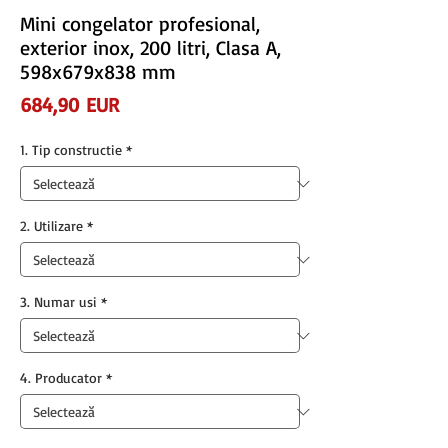
Mini congelator profesional,
exterior inox, 200 litri, Clasa A,
598x679x838 mm
Preț
684,90 EUR
1. Tip constructie
*
2. Utilizare
*
3. Numar usi
*
4. Producator
*