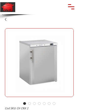
🔍
Caută produse
Suport clienti
+40 762 028 400
Cod SKU: CH CNX 2