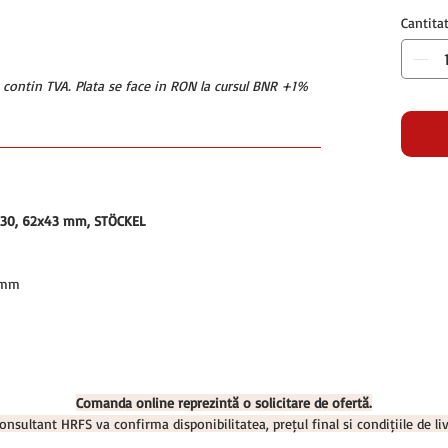
Cantita
u contin TVA. Plata se face in RON la cursul BNR +1%
1/30, 62x43 mm, STÖCKEL
 mm
Comanda online reprezintă o solicitare de ofertă.
onsultant HRFS va confirma disponibilitatea, prețul final și condițiile de liv