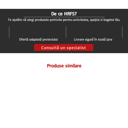
De ce HRFS?
Te ajutăm să alegi produsele potrivite pentru activitatea, spațiul și bugetul tău.
Ofertă adaptată proiectului
Livrare sigură în toată țara
Consultă un specialist
Produse similare