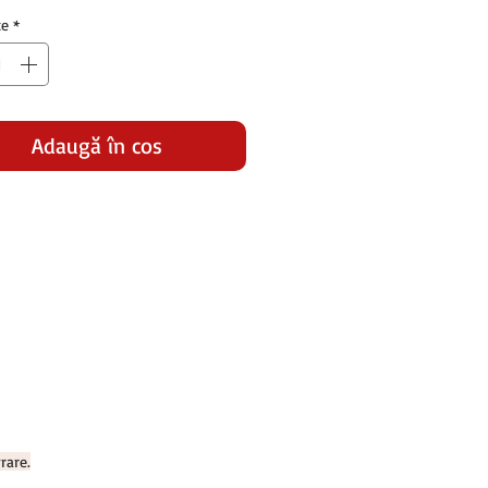
normal
redus
te
*
Adaugă în coș
rare.