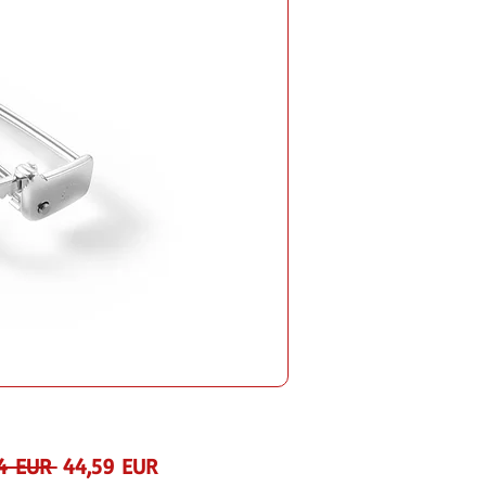
Preț
Preț
4 EUR 
44,59 EUR