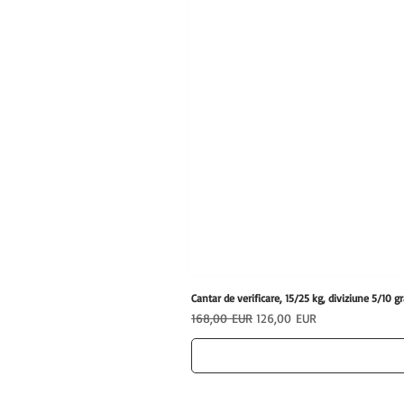
Cantar de verificare, 15/25 kg, diviziune 5/1
Preț normal
Preț redus
168,00 EUR
126,00 EUR