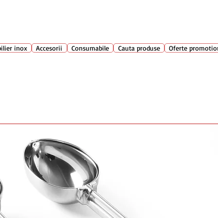
Suport clienti
+40 762 
atarie
ilier inox
Accesorii
Consumabile
Cauta produse
Oferte promotio