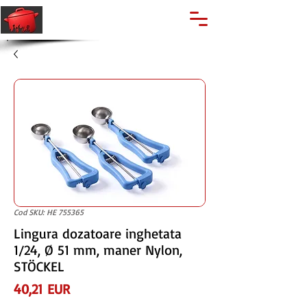
🔍
Caută produse
Suport clienti
+40 762 028 400
Cod SKU: HE 755365
Lingura dozatoare inghetata
1/24, Ø 51 mm, maner Nylon,
STÖCKEL
Preț
40,21 EUR