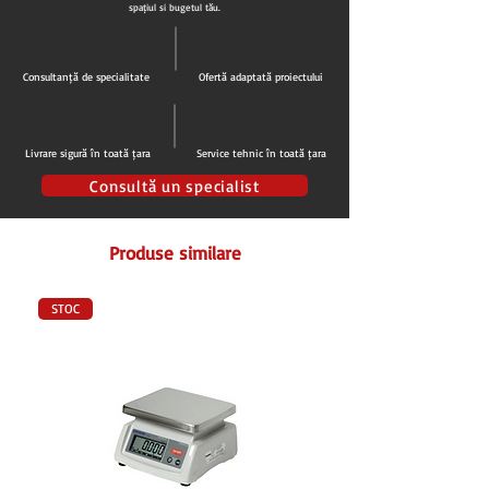
spațiul și bugetul tău.
Consultanță de specialitate
Ofertă adaptată proiectului
Livrare sigură în toată țara
Service tehnic în toată țara
Consultă un specialist
Produse similare
STOC