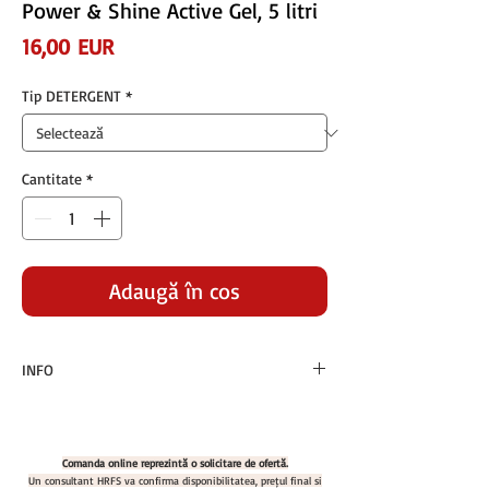
Power & Shine Active Gel, 5 litri
Preț
16,00 EUR
Tip DETERGENT
*
Cantitate
*
Adaugă în coș
INFO
Preturile sunt exprimate in euro si nu contin
TVA
Plata se face in RON la cursul BNR +1% din
Comanda online reprezintă o solicitare de ofertă.
ziua facturarii
Un consultant HRFS va confirma disponibilitatea, prețul final și