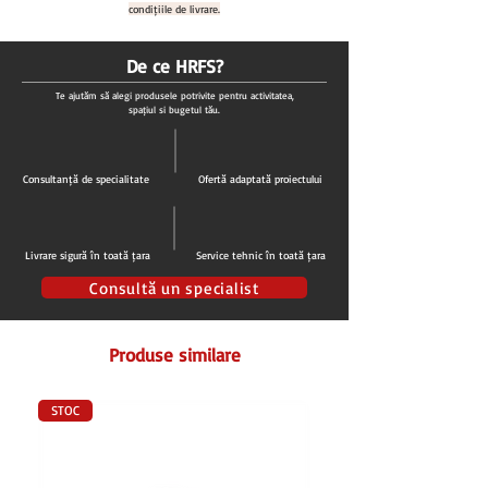
condițiile de livrare.
De ce HRFS?
Te ajutăm să alegi produsele potrivite pentru activitatea,
spațiul și bugetul tău.
Consultanță de specialitate
Ofertă adaptată proiectului
Livrare sigură în toată țara
Service tehnic în toată țara
Consultă un specialist
Produse similare
STOC