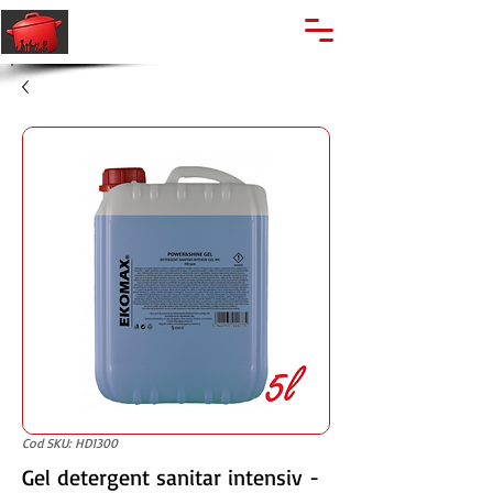
🔍
Caută produse
Suport clienti
+40 762 028 400
Cod SKU: HD1300
Gel detergent sanitar intensiv -