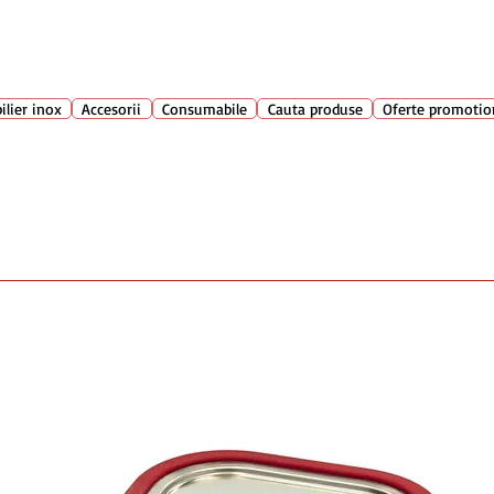
Suport clienti
+40 762 
atarie
ilier inox
Accesorii
Consumabile
Cauta produse
Oferte promotio