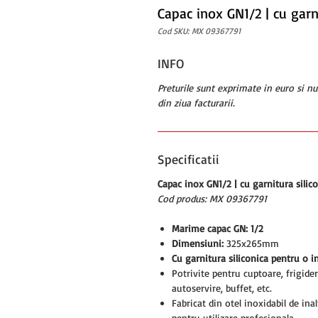
Capac inox GN1/2 | cu gar
Cod SKU: MX 09367791
INFO
Preturile sunt exprimate in euro si n
din ziua facturarii.
Specificatii
Capac inox GN1/2 | cu garnitura sili
Cod produs: MX 09367791
Marime capac GN: 1/2
Dimensiuni:
325x265mm
Cu garnitura siliconica pentru o i
Potrivite pentru cuptoare, frigider
autoservire, buffet, etc.
Fabricat din otel inoxidabil de ina
pentru utilizare profesionala