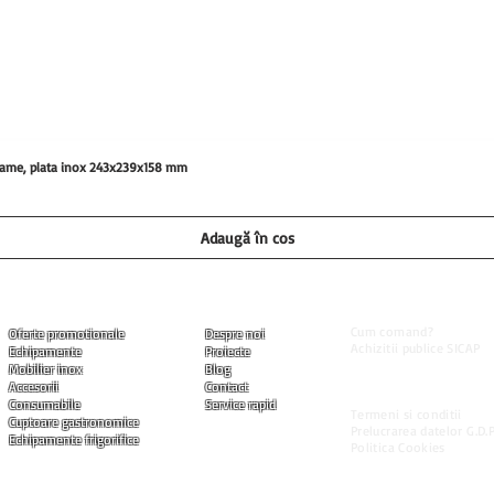
0 grame, plata inox 243x239x158 mm
Adaugă în coș
Informatii utile
Produse
Companie
Cum comand?
Oferte promotionale
Despre noi
Achizitii publice SICAP
Echipamente
Proiecte
Livrarea produselor
Mobilier inox
Blog
Modalitati de plata
Accesorii
Contact
Garantia produselor
Consumabile
Service rapid
Termeni si conditii
Cuptoare gastronomice
Prelucrarea datelor G.D.P
Echipamente frigorifice
Politica Cookies