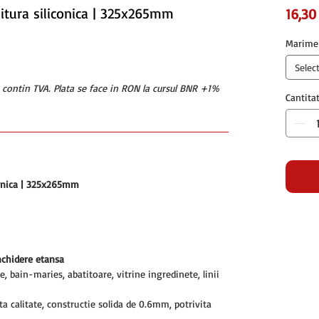
nitura siliconica | 325x265mm
16,30
Marime
Selec
u contin TVA. Plata se face in RON la cursul BNR +1%
Cantita
conica | 325x265mm
nchidere etansa
e, bain-maries, abatitoare, vitrine ingredinete, linii
lta calitate, constructie solida de 0.6mm, potrivita