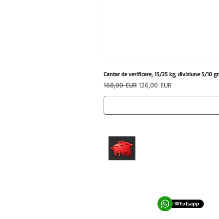
Cantar de verificare, 15/25 kg, diviziune 5/1
Preț normal
Preț redus
168,00 EUR
126,00 EUR
hrfs.ro
Echipamente profesionale HoReCa
pentru afaceri care vor performanta.
0762 028 400
office@hrfs.ro