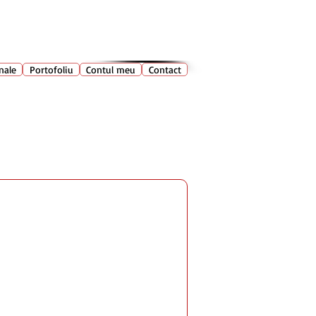
028 400
🔍
Caută produse
nale
Portofoliu
Contul meu
Contact