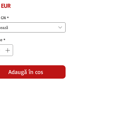
Preț
 EUR
 GN
*
tează
te
*
Adaugă în coș