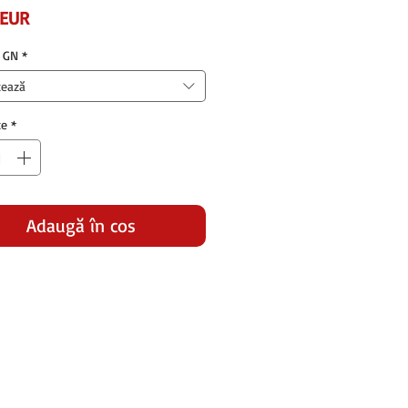
Preț
 EUR
 GN
*
tează
te
*
Adaugă în coș