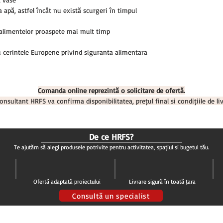
a apă, astfel încât nu există scurgeri în timpul
a alimentelor proaspete mai mult timp
 cerintele Europene privind siguranta alimentara
Comanda online reprezintă o solicitare de ofertă.
onsultant HRFS va confirma disponibilitatea, prețul final și condițiile de liv
De ce HRFS?
Te ajutăm să alegi produsele potrivite pentru activitatea, spațiul și bugetul tău.
Ofertă adaptată proiectului
Livrare sigură în toată țara
Consultă un specialist