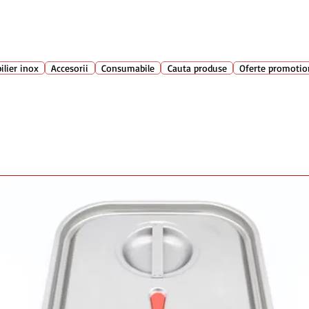
Suport clienti
+40 762 
atarie
ilier inox
Accesorii
Consumabile
Cauta produse
Oferte promotio