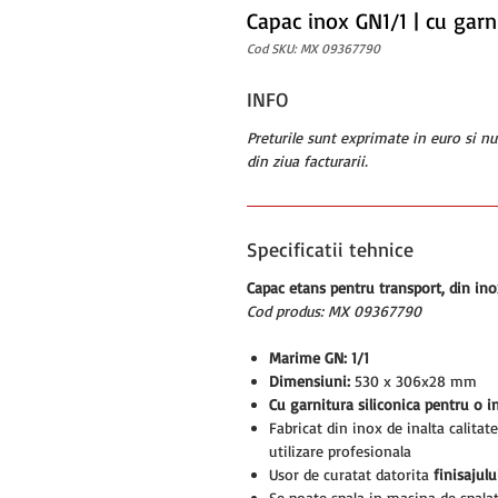
Capac inox GN1/1 | cu garn
Cod SKU: MX 09367790
INFO
Preturile sunt exprimate in euro si n
din ziua facturarii.
Specificatii tehnice
Capac etans pentru transport, din in
Cod produs: MX 09367790
Marime GN: 1/1
Dimensiuni:
530 x 306x28 mm
Cu garnitura siliconica pentru o i
Fabricat din inox de inalta calitat
utilizare profesionala
Usor de curatat datorita
finisajul
Se poate spala in masina de spala