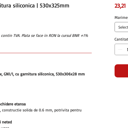
itura siliconica | 530x325mm
23,21
Marime
Selec
u contin TVA. Plata se face in RON la cursul BNR +1%
Cantita
ox, GN1/1, cu garnitura siliconica, 530x306x28 mm
nchidere etansa
e, constructie solida de 0.6 mm, potrivita pentru
ui neted
t vase