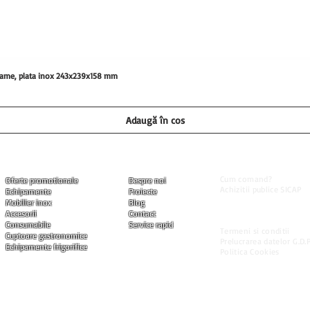
0 grame, plata inox 243x239x158 mm
Adaugă în coș
Informatii utile
Produse
Companie
Cum comand?
Oferte promotionale
Despre noi
Achizitii publice SICAP
Echipamente
Proiecte
Livrarea produselor
Mobilier inox
Blog
Modalitati de plata
Accesorii
Contact
Garantia produselor
Consumabile
Service rapid
Termeni si conditii
Cuptoare gastronomice
Prelucrarea datelor G.D.P
Echipamente frigorifice
Politica Cookies
ned by Marius Chiritoi I Toate drepturile rezervate.