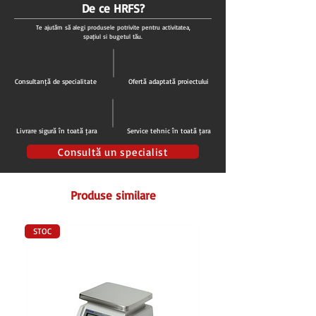
De ce HRFS?
Te ajutăm să alegi produsele potrivite pentru activitatea,
spațiul și bugetul tău.
Consultanță de specialitate
Ofertă adaptată proiectului
Livrare sigură în toată țara
Service tehnic în toată țara
Consultă un specialist
Produse similare
STOC