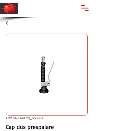
🔍
Caută produse
Suport clienti
+40 762 028 400
Cod SKU: GM BD_991003
Cap dus prespalare