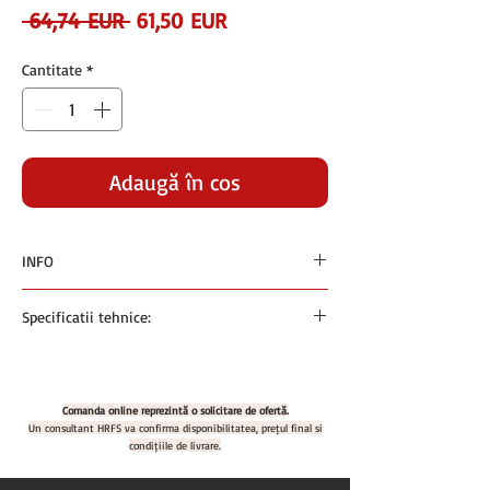
Preț
Preț
 64,74 EUR 
61,50 EUR
normal
redus
Cantitate
*
Adaugă în coș
INFO
Preturile sunt exprimate in euro si nu contin
Specificatii tehnice:
TVA
Plata se face in RON la cursul BNR +1% din
Cap dus prespalare pentru bucatarie
ziua facturarii
Cod produs: GM BD_991003
Comanda online reprezintă o solicitare de ofertă.
Un consultant HRFS va confirma disponibilitatea, prețul final și
condițiile de livrare.