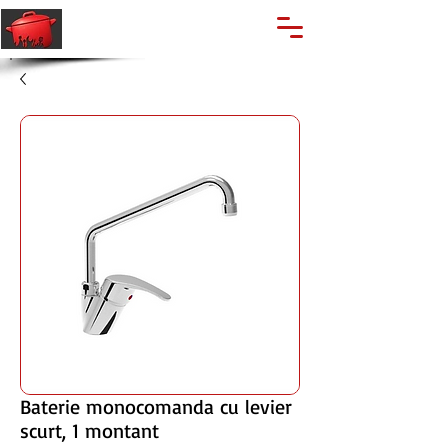
🔍
Caută produse
Suport clienti
+40 762 028 400
Baterie monocomanda cu levier
scurt, 1 montant