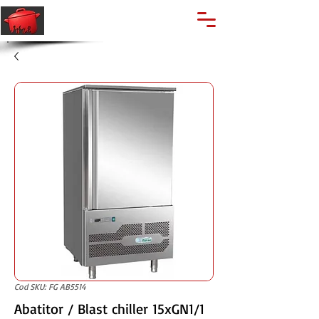
🔍
Caută produse
Suport clienti
+40 762 028 400
Cod SKU: FG AB5514
Abatitor / Blast chiller 15xGN1/1