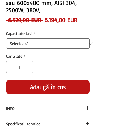
sau 600x400 mm, AISI 304,
2500W, 380V,
Preț
Preț
 6.520,00 EUR 
6.194,00 EUR
normal
redus
Capacitate tavi
*
Cantitate
*
Adaugă în coș
INFO
Preturile sunt exprimate in euro si nu contin
Specificatii tehnice
TVA
Plata se face in RON la cursul BNR +1% din