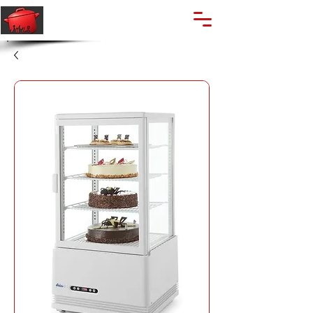
🔍
Caută produse
Suport clienti
+40 762 028 400