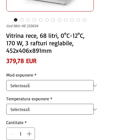
Cod SKU: HE 233634
Vitrina rece, 68 litri, 0°C-12°C,
170 W, 3 rafturi reglabile,
452x406x891mm
Preț
379,78 EUR
Mod expunere
*
Temperatura expunere
*
Cantitate
*