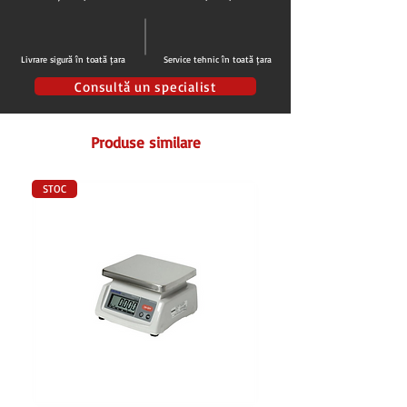
Control digital
temperatura si display
Sistem de
racire ventilata cu dezghetare
automata
Livrare sigură în toată țara
Service tehnic în toată țara
Interval de temperatura:
0°C-12°C
Agent racire:
R600a
Consultă un specialist
Clasa climatica:
N
Produse similare
STOC