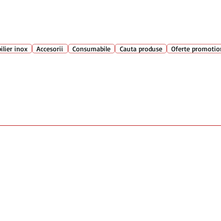
Suport clienti
+40 762 
atarie
ilier inox
Accesorii
Consumabile
Cauta produse
Oferte promotio