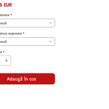
Preț
56 EUR
punere
*
tează
atura expunere
*
tează
te
*
Adaugă în coș