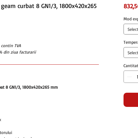
 cu geam curbat 8 GN1/3, 1800x420x265
832,
Mod ex
Selec
Temper
u contin TVA
 din ziua facturarii
Selec
Cantita
urbat 8 GN1/3, 1800x420x265 mm
x
torului