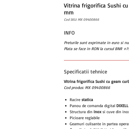
Vitrina frigorifica Sushi
mm
Cod SKU: MX 09400866
INFO
Preturile sunt exprimate in euro si n
Plata se face in RON la cursul BNR +1%
Specificatii tehnice
Vitrina frigorifica Sushi cu geam c
Cod produs: MX 09400866
Racire
statica
Panou de comanda digital
DIXELL
Structura din
inox
si cuve din ino
Picioare reglabile
Geamuri culisante in partea opera