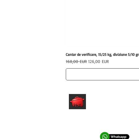
Cantar de verificare, 15/25 kg, diviziune 5/1
Preț normal
Preț redus
168,00 EUR
126,00 EUR
hrfs.ro
Echipamente profesionale HoReCa
pentru afaceri care vor performanta.
0762 028 400