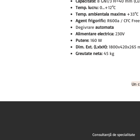
Capacitate:
8 GN1/3 H=40 mm (Cuve
Temp. lucru:
0…+12°C
Temp. ambientala maxima
+33°C
Agent frigorific:
R600a / CFC Free
Degivrare
automata
Alimentare electrica:
230V
Putere:
160 W
Dim. Ext. (LxlxH):
1800x420x265
Greutate neta:
45 kg
Un c
Consultanță de specialitate