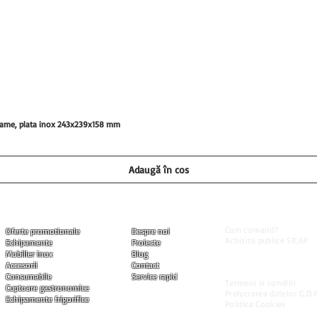
0 grame, plata inox 243x239x158 mm
Adaugă în coș
Informatii utile
Produse
Companie
Cum comand?
Oferte promotionale
Despre noi
Achizitii publice SICAP
Echipamente
Proiecte
Livrarea produselor
Mobilier inox
Blog
Modalitati de plata
Accesorii
Contact
Garantia produselor
Consumabile
Service rapid
Termeni si conditii
Cuptoare gastronomice
Prelucrarea datelor G.D.P
Echipamente frigorifice
Politica Cookies