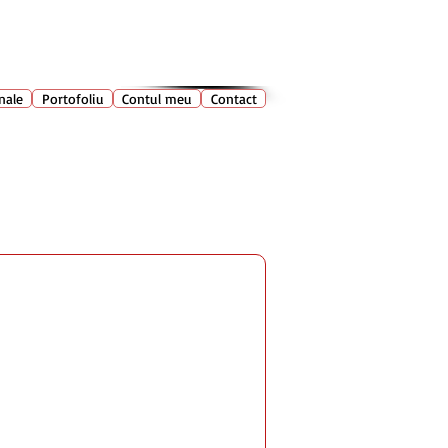
028 400
🔍
Caută produse
nale
Portofoliu
Contul meu
Contact