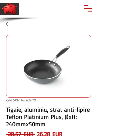
🔍
Caută produse
Suport clienti
+40 762 028 400
Cod SKU: HE 621110
Tigaie, aluminiu, strat anti-lipire
Teflon Platinium Plus, ØxH:
240mmx50mm
Preț
Preț
 28,57 EUR 
26,28 EUR