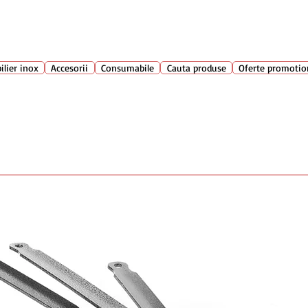
Suport clienti
+40 762 
atarie
ilier inox
Accesorii
Consumabile
Cauta produse
Oferte promotio