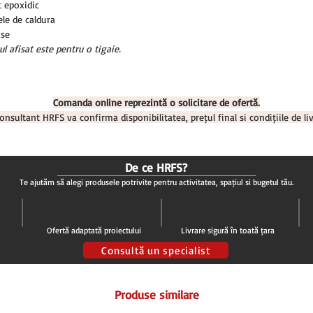
t epoxidic
ele de caldura
ase
ul afisat este pentru o tigaie.
Comanda online reprezintă o solicitare de ofertă.
onsultant HRFS va confirma disponibilitatea, prețul final și condițiile de liv
De ce HRFS?
Te ajutăm să alegi produsele potrivite pentru activitatea, spațiul și bugetul tău.
Ofertă adaptată proiectului
Livrare sigură în toată țara
Consultă un specialist
Produse similare