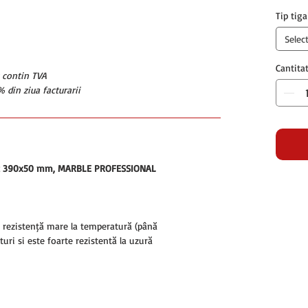
Tip tiga
Selec
Cantita
u contin TVA
 din ziua facturarii
onat 390x50 mm, MARBLE PROFESSIONAL
o rezistență mare la temperatură (până
turi și este foarte rezistentă la uzură