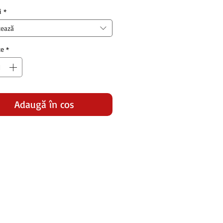
normal
redus
i
*
tează
te
*
Adaugă în coș