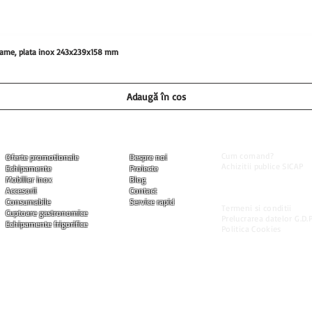
0 grame, plata inox 243x239x158 mm
Adaugă în coș
Informatii utile
Produse
Companie
Cum comand?
Oferte promotionale
Despre noi
Achizitii publice SICAP
Echipamente
Proiecte
Livrarea produselor
Mobilier inox
Blog
Modalitati de plata
Accesorii
Contact
Garantia produselor
Consumabile
Service rapid
Termeni si conditii
Cuptoare gastronomice
Prelucrarea datelor G.D.P
Echipamente frigorifice
Politica Cookies
ned by Marius Chiritoi I Toate drepturile rezervate.
 materia prima (inox, componente, cipuri, etc.) pentru producerea echipamentelor si accesoriilor se modifica d
are nu le putem opera in timp real.
produselor solicitate, avem rugamintea sa ne contactati direct pe adresa de e-mail:
office@hrfs.ro
sau la nr. 