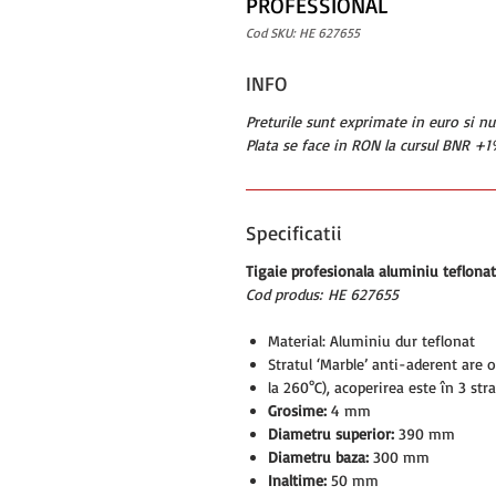
PROFESSIONAL
Cod SKU: HE 627655
INFO
Preturile sunt exprimate in euro si n
Plata se face in RON la cursul BNR +1%
Specificatii
Tigaie profesionala aluminiu tefl
Cod produs: HE 627655
Material: Aluminiu dur teflonat
Stratul ‘Marble’ anti-aderent are 
la 260°C), acoperirea este în 3 stra
Grosime:
4 mm
Diametru superior:
390 mm
Diametru baza:
300 mm
Inaltime:
50 mm