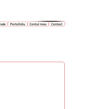
028 400
🔍
Caută produse
nale
Portofoliu
Contul meu
Contact