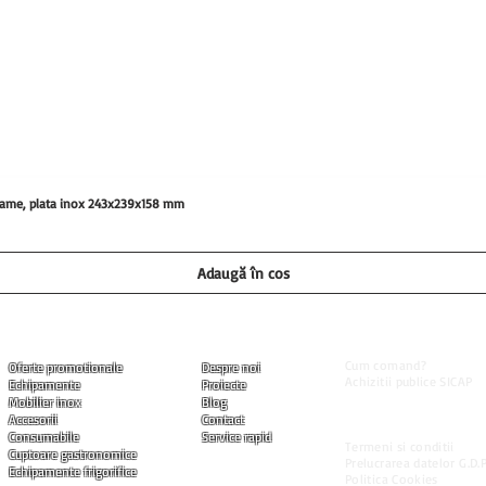
0 grame, plata inox 243x239x158 mm
Adaugă în coș
Informatii utile
Produse
Companie
Cum comand?
Oferte promotionale
Despre noi
Achizitii publice SICAP
Echipamente
Proiecte
Livrarea produselor
Mobilier inox
Blog
Modalitati de plata
Accesorii
Contact
Garantia produselor
Consumabile
Service rapid
Termeni si conditii
Cuptoare gastronomice
Prelucrarea datelor G.D.P
Echipamente frigorifice
Politica Cookies