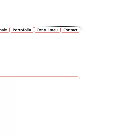
028 400
🔍
Caută produse
nale
Portofoliu
Contul meu
Contact