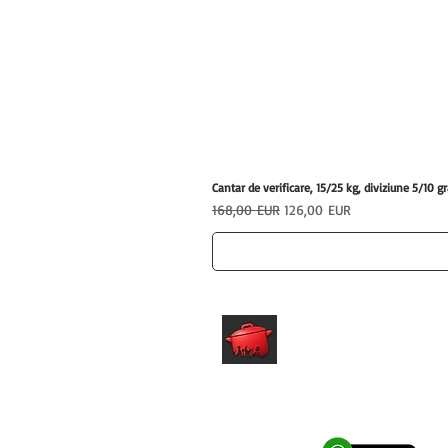
Cantar de verificare, 15/25 kg, diviziune 5/1
Preț normal
Preț redus
168,00 EUR
126,00 EUR
hrfs.ro
Echipamente profesionale HoReCa
pentru afaceri care vor performanta.
0762 028 400