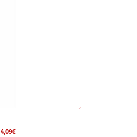
Preț
a
4,09€