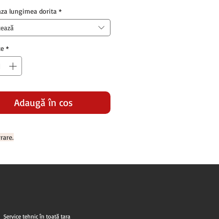
redus
aza lungimea dorita
*
tează
te
*
Adaugă în coș
rare.
Service tehnic în toată țara