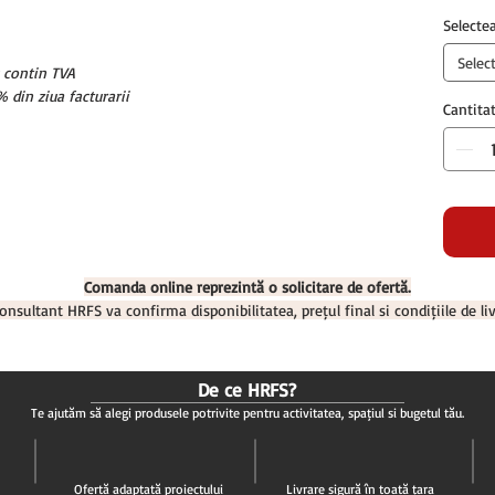
Selecte
Selec
u contin TVA
 din ziua facturarii
Cantita
Comanda online reprezintă o solicitare de ofertă.
onsultant HRFS va confirma disponibilitatea, prețul final și condițiile de liv
De ce HRFS?
Te ajutăm să alegi produsele potrivite pentru activitatea, spațiul și bugetul tău.
Ofertă adaptată proiectului
Livrare sigură în toată țara