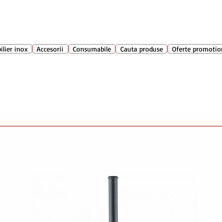
Suport clienti
+40 762 
atarie
ilier inox
Accesorii
Consumabile
Cauta produse
Oferte promotio