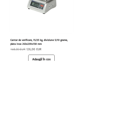
Cantar de verificare, 15/25 kg, diviziune 5/10 grame,
Furtun retractabil cu dus, lungime 20
plata inox 243x239x158 mm
180x460x447 mm
Preț normal
Preț redus
Preț normal
126,00 EUR
168,00 EUR
1.111,00 EUR
Adaugă în coș
hrfs.ro
Echipamente profesionale HoReCa pentru afaceri care
vor performanta.
0762 028 400
office@hrfs.ro
Produse
Informatii utile
Oferte promotionale
Cum comand?
Echipamente
Achizitii publice SICAP