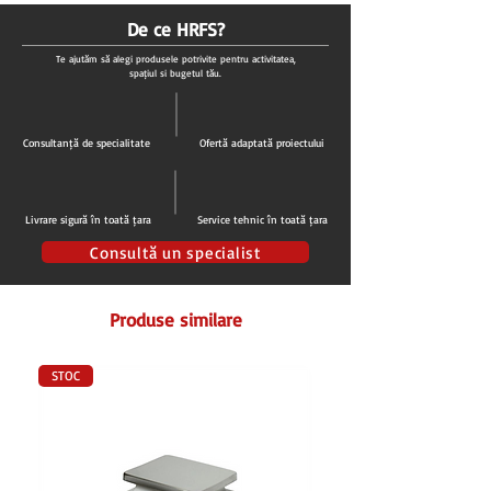
Culoare: mahon
De ce HRFS?
Lemn armat laminat cu strat anti-
Te ajutăm să alegi produsele potrivite pentru activitatea,
alunecare
spațiul și bugetul tău.
Rezistent la socuri si lovituri
5 ani garantia materialului
Diametru:
420 mm
Consultanță de specialitate
Ofertă adaptată proiectului
Inaltime:
30 mm
Livrare sigură în toată țara
Service tehnic în toată țara
Consultă un specialist
Produse similare
STOC