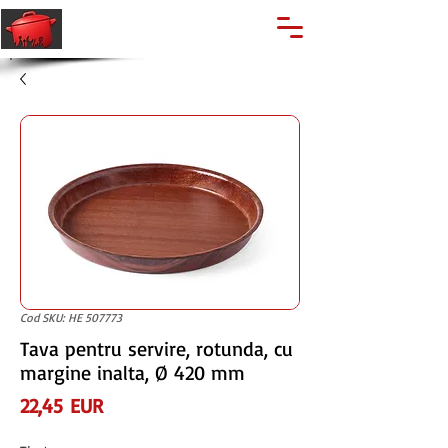
🔍
Caută produse
Suport clienti
+40 762 028 400
Cod SKU: HE 507773
Tava pentru servire, rotunda, cu
margine inalta, Ø 420 mm
Preț
22,45 EUR