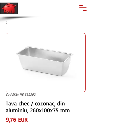
🔍
Caută produse
Suport clienti
+40 762 028 400
Cod SKU: HE 682302
Tava chec / cozonac, din
aluminiu, 260x100x75 mm
Preț
9,76 EUR