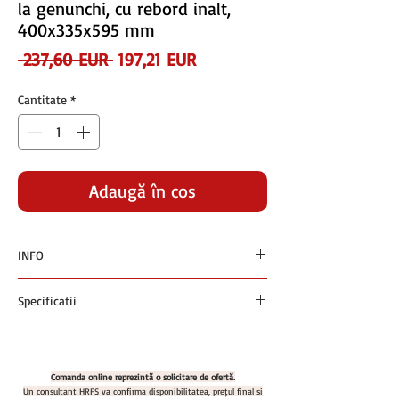
la genunchi, cu rebord inalt,
400x335x595 mm
Preț
Preț
 237,60 EUR 
197,21 EUR
normal
redus
Cantitate
*
Adaugă în coș
INFO
Preturile sunt exprimate in euro si nu contin
Specificatii
TVA
Plata se face in RON la cursul BNR +1% din
Spalator de maini cu actionare la genunchi,
ziua facturarii
cu rebord inalt, 400x335x595 mm
Cod produs: G SM1_101
Comanda online reprezintă o solicitare de ofertă.
Un consultant HRFS va confirma disponibilitatea, prețul final și