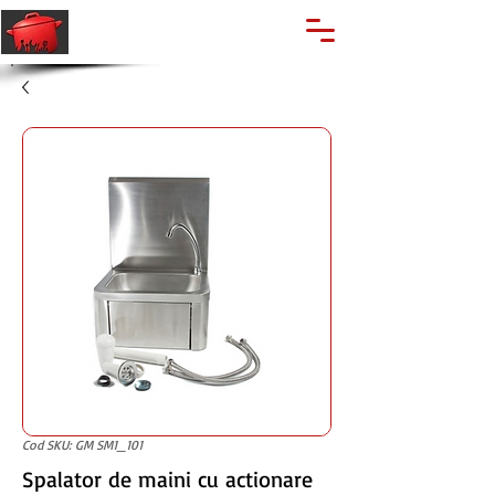
🔍
Caută produse
Suport clienti
+40 762 028 400
Cod SKU: GM SM1_101
Spalator de maini cu actionare