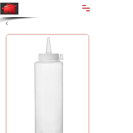
🔍
Caută produse
Suport clienti
+40 762 028 400