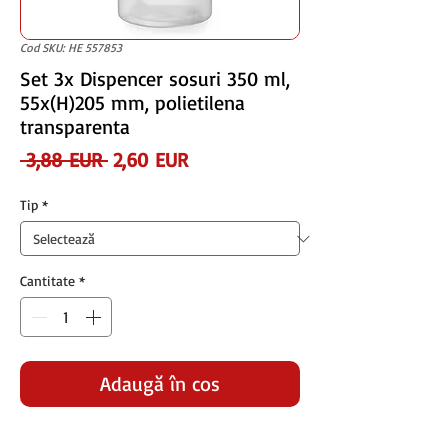
Cod SKU: HE 557853
Set 3x Dispencer sosuri 350 ml,
55x(H)205 mm, polietilena
transparenta
Preț
Preț
 3,88 EUR 
2,60 EUR
normal
redus
Tip
*
Cantitate
*
Adaugă în coș