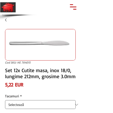
🔍
Caută produse
Suport clienti
+40 762 028 400
Cod SKU: HE 764015
Set 12x Cutite masa, inox 18/0,
lungime 212mm, grosime 3.0mm
Preț
5,22 EUR
Tacamuri
*