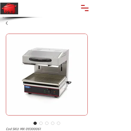
🔍
Caută produse
Suport clienti
+40 762 028 400
Cod SKU: MX 09300061