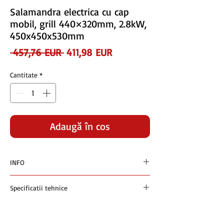
Salamandra electrica cu cap
mobil, grill 440×320mm, 2.8kW,
450x450x530mm
Preț
Preț
 457,76 EUR 
411,98 EUR
normal
redus
Cantitate
*
Adaugă în coș
INFO
Preturile sunt exprimate in euro si nu contin
Specificatii tehnice
TVA
Plata se face in RON la cursul BNR +1% din
Salamandra electrica cu cap mobil, grill
ziua facturarii
440×320mm, 2.8kW, 450x450x530mm