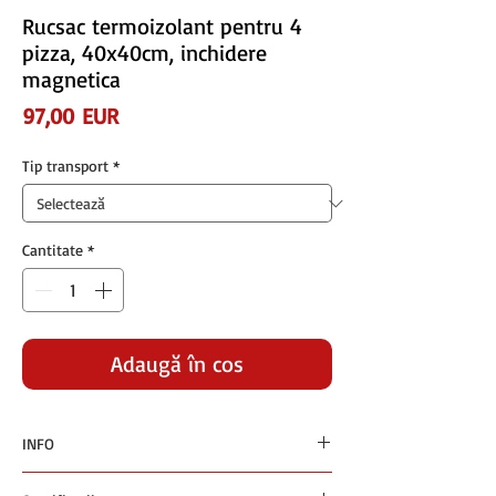
Rucsac termoizolant pentru 4
pizza, 40x40cm, inchidere
magnetica
Preț
97,00 EUR
Tip transport
*
Cantitate
*
Adaugă în coș
INFO
Preturile sunt exprimate in euro si nu contin