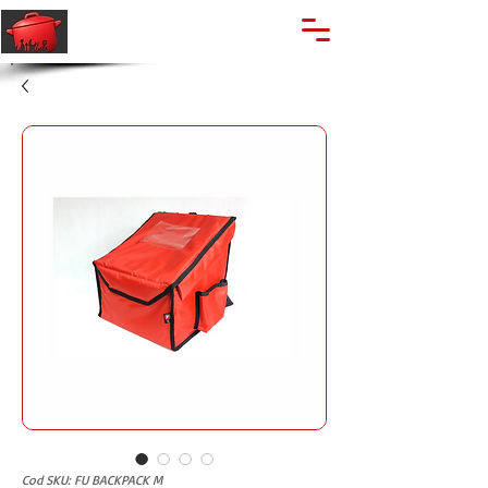
🔍
Caută produse
Suport clienti
+40 762 028 400
Cod SKU: FU BACKPACK M