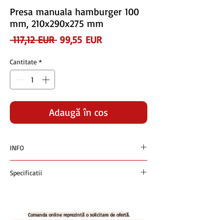
Presa manuala hamburger 100
mm, 210x290x275 mm
Preț
Preț
 117,12 EUR 
99,55 EUR
normal
redus
Cantitate
*
Adaugă în coș
INFO
Preturile sunt exprimate in euro si nu contin
Specificatii
TVA
Plata se face in RON la cursul BNR +1% din
Presa manuala hamburger 100 mm,
ziua facturarii
210x290x275 mm
Cod produs: MX 09300590
Comanda online reprezintă o solicitare de ofertă.