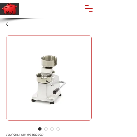
🔍
Caută produse
Suport clienti
+40 762 028 400
Cod SKU: MX 09300590