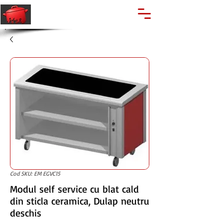
🔍
Caută produse
Suport clienti
+40 762 028 400
Cod SKU: EM EGVC15
Modul self service cu blat cald
din sticla ceramica, Dulap neutru
deschis