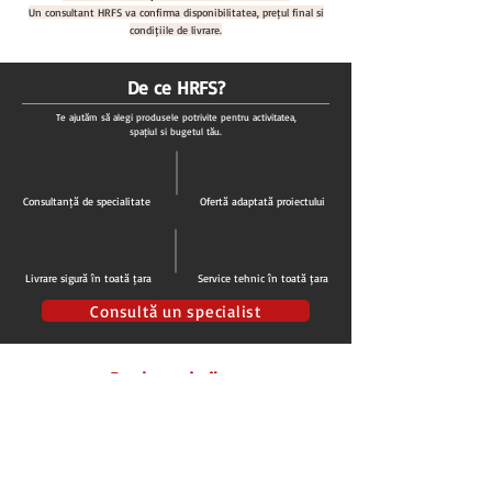
Un consultant HRFS va confirma disponibilitatea, prețul final și
condițiile de livrare.
De ce HRFS?
Te ajutăm să alegi produsele potrivite pentru activitatea,
spațiul și bugetul tău.
Consultanță de specialitate
Ofertă adaptată proiectului
Livrare sigură în toată țara
Service tehnic în toată țara
Consultă un specialist
Produse similare
STOC