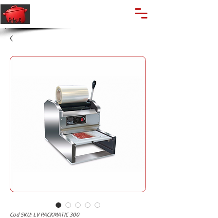
🔍
Caută produse
Suport clienti
+40 762 028 400
Cod SKU: LV PACKMATIC 300