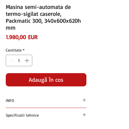
Masina semi-automata de
termo-sigilat caserole,
Packmatic 300, 340x600x620h
mm
Preț
1.980,00 EUR
Cantitate
*
Adaugă în coș
INFO
Preturile sunt exprimate in euro si nu contin
Specificatii tehnice
TVA.
Plata se face in RON la cursul BNR +1% din
Masina semi-automata de termo-sigilat
ziua facturarii.