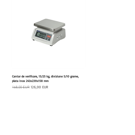
Cantar de verificare, 15/25 kg, diviziune 5/10 grame,
Furtun retractabil cu dus, lungime 20
plata inox 243x239x158 mm
180x460x447 mm
Preț normal
Preț redus
Preț normal
126,00 EUR
168,00 EUR
1.111,00 EUR
Adaugă în coș
hrfs.ro
Echipamente profesionale HoReCa pentru afaceri care