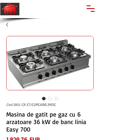
🔍
Caută produse
Suport clienti
+40 762 028 400
Cod SKU: CA E7/CUPG6BB.3M3G
Masina de gatit pe gaz cu 6
arzatoare 36 kW de banc linia
Easy 700
Preț
1.829,76 EUR