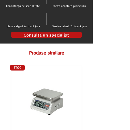
acizi
Consultanță de specialitate
Ofertă adaptată proiectului
Flacara pilot
Valva de siguranta gaz
Termocuple de siguranta
Livrare sigură în toată țara
Service tehnic în toată țara
Aprindere piezoelectrica cuptor
Aprindere manuala arzatoare
Consultă un specialist
Cos de evacuare gaze
Usa cuptor cu garnitura
Produse similare
Suprafata de lucru din
inox AISI 304 18/10
Picioare reglabile pe inaltime din
inox AISI
304
STOC
Alimentare:
gaz natural sau GPL
Putere totala gaz:
34,9 kW
Dim. Ext.(LxAxH):
1050x700x850 mm
Greutate neta:
155 kg
Certificat conform standardelor
EC
Origine Italia