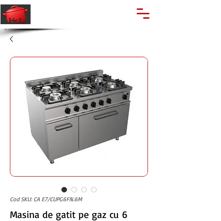
🔍
Caută produse
Suport clienti
+40 762 028 400
Cod SKU: CA E7/CUPG6FN.6M
Masina de gatit pe gaz cu 6