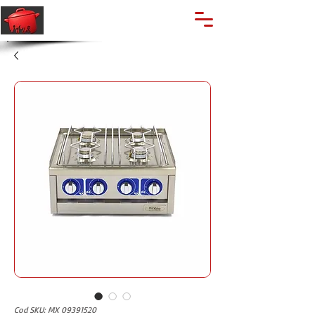
🔍
Caută produse
Suport clienti
+40 762 028 400
Cod SKU: MX 09391520