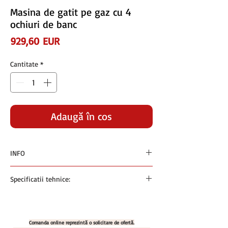
Masina de gatit pe gaz cu 4
ochiuri de banc
Preț
929,60 EUR
Cantitate
*
Adaugă în coș
INFO
Preturile sunt exprimate in euro si nu contin
Specificatii tehnice:
TVA
Plata se face in RON la cursul BNR +1% din
Masina de gatit pe gaz cu 4 ochiuri de banc,
ziua facturarii
600x600x240 mm
Cod produs: MX09391520
Comanda online reprezintă o solicitare de ofertă.