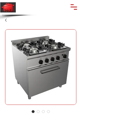
🔍
Caută produse
Suport clienti
+40 762 028 400