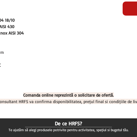
04 18/10
AISI 430
nox AISI 304
mm
C
Comanda online reprezintă o solicitare de ofertă.
onsultant HRFS va confirma disponibilitatea, prețul final și condițiile de liv
De ce HRFS?
Te ajutăm să alegi produsele potrivite pentru activitatea, spațiul și bugetul tău.