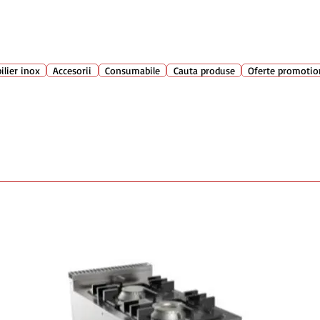
Suport clienti
+40 762 
atarie
ilier inox
Accesorii
Consumabile
Cauta produse
Oferte promotio