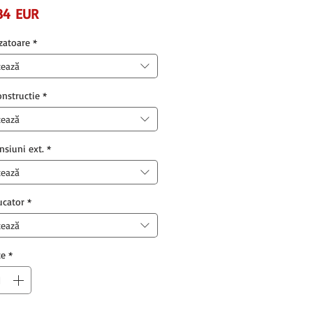
Preț
,84 EUR
rzatoare
*
tează
onstructie
*
tează
nsiuni ext.
*
tează
ucator
*
tează
te
*