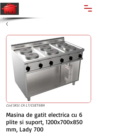
🔍
Caută produse
Suport clienti
+40 762 028 400
Cod SKU: CA L7/CUET6BA
Masina de gatit electrica cu 6
plite si suport, 1200x700x850
mm, Lady 700