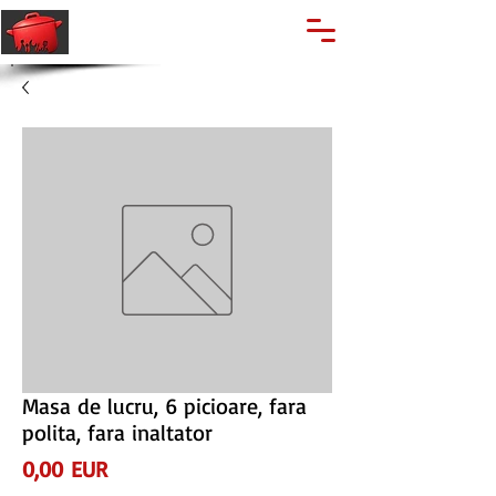
🔍
Caută produse
Suport clienti
+40 762 028 400
Masa de lucru, 6 picioare, fara
polita, fara inaltator
Preț
0,00 EUR