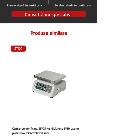
Livrare sigură în toată țara
Service tehnic în toată țara
Consultă un specialist
Produse similare
STOC
Cantar de verificare, 15/25 kg, diviziune 5/10 grame,
Furtun retractabil cu dus, lungime 20
plata inox 243x239x158 mm
180x460x447 mm