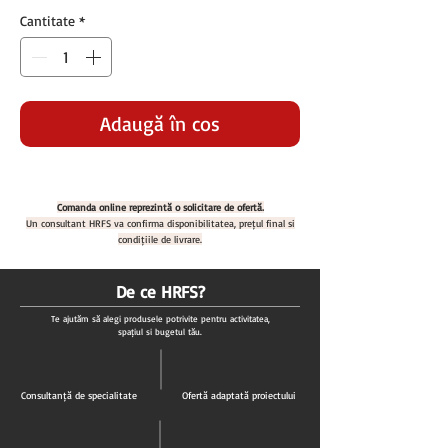
Cantitate
*
Adaugă în coș
Comanda online reprezintă o solicitare de ofertă.
Un consultant HRFS va confirma disponibilitatea, prețul final și
condițiile de livrare.
De ce HRFS?
Te ajutăm să alegi produsele potrivite pentru activitatea,
spațiul și bugetul tău.
Consultanță de specialitate
Ofertă adaptată proiectului