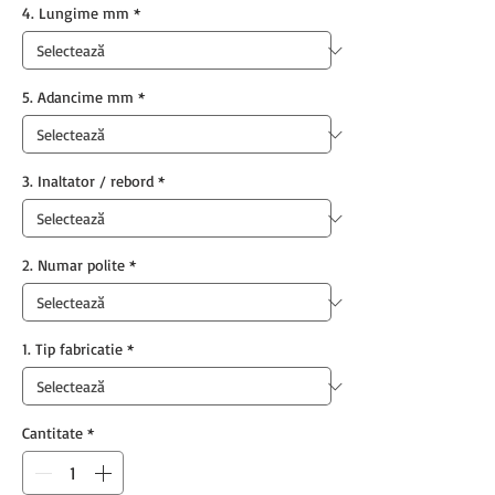
4. Lungime mm
*
5. Adancime mm
*
3. Inaltator / rebord
*
2. Numar polite
*
1. Tip fabricatie
*
Cantitate
*