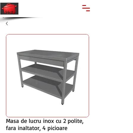
🔍
Caută produse
Suport clienti
+40 762 028 400
Masa de lucru inox cu 2 polite,
fara inaltator, 4 picioare