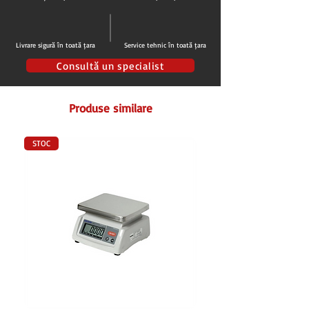
Picioare din inox AISI 304,40x40x1,5 mm
4 Picioare reglabile pe inaltime +50 mm
Livrare sigură în toată țara
Service tehnic în toată țara
Pentru vizualizare pret, va rugam sa
configurati dimensiunile necesare.
Consultă un specialist
Produse similare
STOC